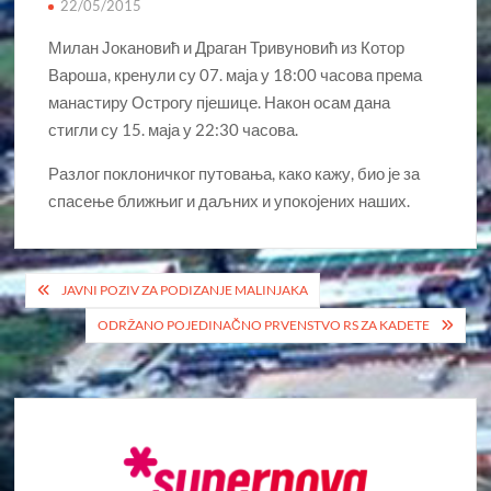
22/05/2015
Милан Јокановић и Драган Тривуновић из Котор
Варошa, кренули су 07. маја у 18:00 часова према
манастиру Острогу пјешице. Након осам дана
стигли су 15. маја у 22:30 часова.
Разлог поклоничког путовања, како кажу, био је за
спасење ближњиг и даљних и упокојених наших.
Кретање
JAVNI POZIV ZA PODIZANJE MALINJAKA
чланка
ODRŽANO POJEDINAČNO PRVENSTVO RS ZA KADETE