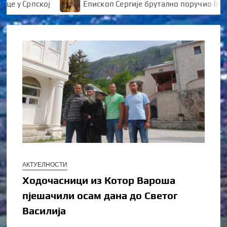
 у Српској
Епископ Сергије брутално поручио Вукан
АКТУЕЛНОСТИ
Ходочасници из Котор Варошa
пјешачили осам дана до Светог
Василија