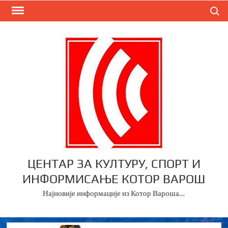
Skip
Search
to
content
ЦЕНТАР ЗА КУЛТУРУ, СПОРТ И
ИНФОРМИСАЊЕ КОТОР ВАРОШ
Најновије информације из Котор Вароша…