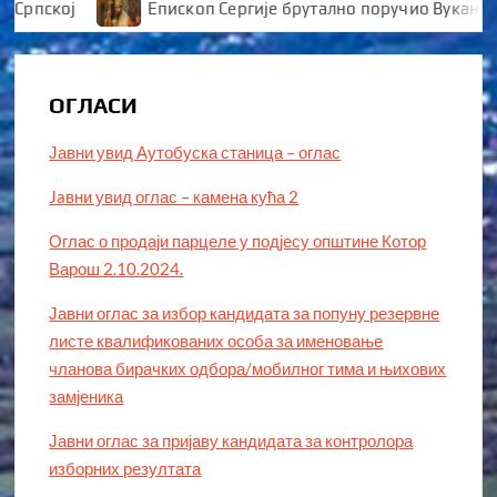
пској
Епископ Сергије брутално поручио Вукановић
ОГЛАСИ
Јавни увид Аутобуска станица – оглас
Jaвни увид оглас – камена кућа 2
Оглас о продаји парцеле у подјесу општине Котор
Варош 2.10.2024.
Јавни оглас за избор кандидата за попуну резервне
листе квалификованих особа за именовање
чланова бирачких одбора/мобилног тима и њихових
замјеника
Јавни оглас за пријаву кандидата за контролора
изборних резултата