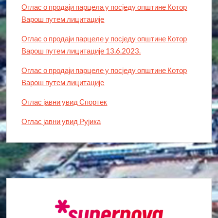
Оглас о продаји парцела у посједу општине Котор
Варош путем лицитације
Оглас о продаји парцеле у посједу општине Котор
Варош путем лицитације 13.6.2023.
Оглас о продаји парцеле у посједу општине Котор
Варош путем лицитације
Оглас јавни увид Спортек
Оглас јавни увид Рујика