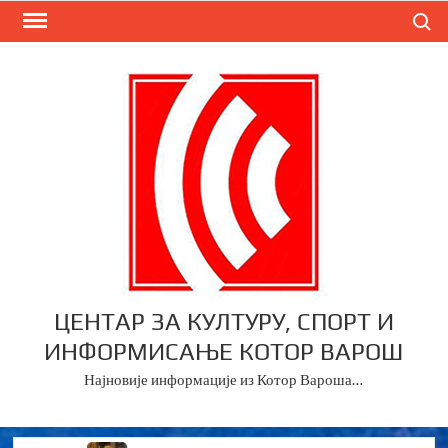
Skip
Search
to
content
ЦЕНТАР ЗА КУЛТУРУ, СПОРТ И
ИНФОРМИСАЊЕ КОТОР ВАРОШ
Најновије информације из Котор Вароша…