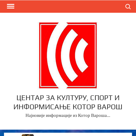
Skip
Search
to
content
ЦЕНТАР ЗА КУЛТУРУ, СПОРТ И
ИНФОРМИСАЊЕ КОТОР ВАРОШ
Најновије информације из Котор Вароша…