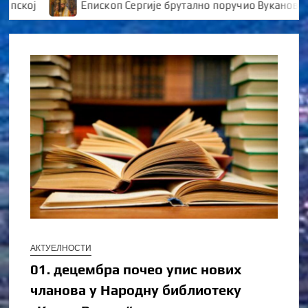
ој
Епископ Сергије брутално поручио Вукановићу “
АКТУЕЛНОСТИ
01. децембра почео упис нових
чланова у Народну библиотеку