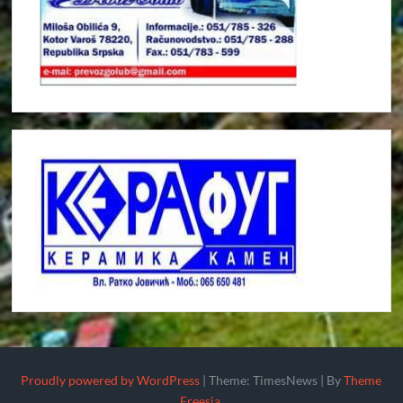
Proudly powered by WordPress
|
Theme: TimesNews
|
By
Theme
Freesia
.