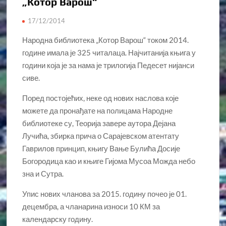
„Котор Варош“
17/12/2014
Народна библиотека „Котор Варош“ током 2014.
године имала је 325 читалаца. Најчитанија књига у
години која је за нама је трилогија Педесет нијанси
сиве.
Поред постојећих, неке од нових наслова које
можете да пронађате на полицама Народне
библиотеке су, Теорија завере аутора Дејана
Лучића, збирка прича о Сарајевском атентату
Гаврилов принцип, књигу Вање Булића Досије
Богородица као и књиге Гијома Мусоа Можда небо
зна и Сутра.
Упис нових чланова за 2015. годину почео је 01.
децембра, а чланарина износи 10 КМ за
календарску годину.