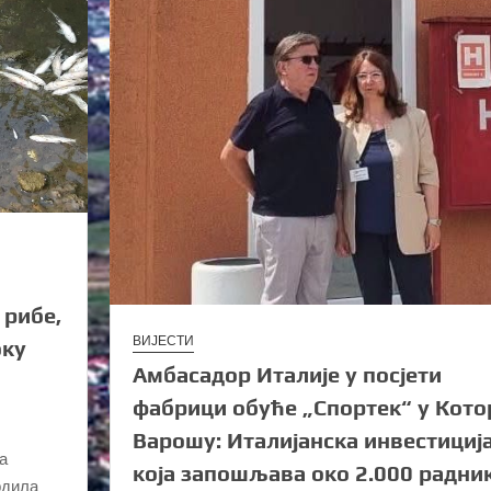
 рибе,
ВИЈЕСТИ
оку
Амбасадор Италије у посјети
фабрици обуће „Спортек“ у Кото
Варошу: Италијанска инвестициј
ка
која запошљава око 2.000 радни
рдила