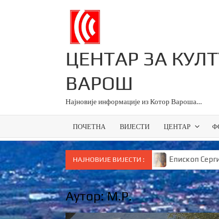
Skip
to
content
ЦЕНТАР ЗА КУЛ
ВАРОШ
Најновије информације из Котор Вароша…
ПОЧЕТНА
ВИЈЕСТИ
ЦЕНТАР
Ф
 за све основце у Српској
Епископ Сергије брутално
НАЈНОВИЈЕ ВИЈЕСТИ :
Аутор:
М.Р.