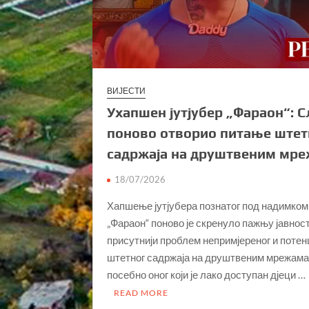
ВИЈЕСТИ
Ухапшен јутјубер „Фараон“: С
поново отворио питање штет
садржаја на друштвеним мр
18/07/2026
Хапшење јутјубера познатог под надимком
„Фараон“ поново је скренуло пажњу јавност
присутнији проблем непримјереног и потен
штетног садржаја на друштвеним мрежама
посебно оног који је лако доступан дјеци …
READ MORE