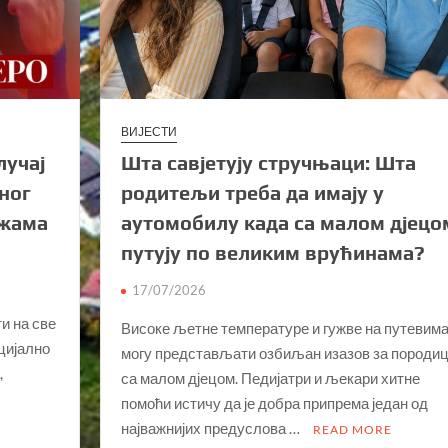
ВИЈЕСТИ
лучај
Шта савјетују стручњаци: Шта
ног
родитељи треба да имају у
ежама
аутомобилу када са малом дјецо
путују по великим врућинама?
17/07/2026
и на све
Високе љетне температуре и гужве на путевим
цијално
могу представљати озбиљан изазов за породи
,
са малом дјецом. Педијатри и љекари хитне
помоћи истичу да је добра припрема један од
најважнијих предуслова …
READ MORE