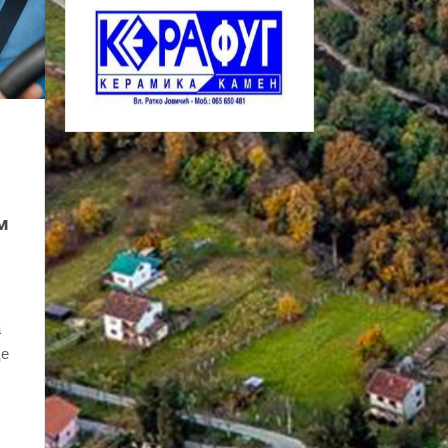
м
а
це