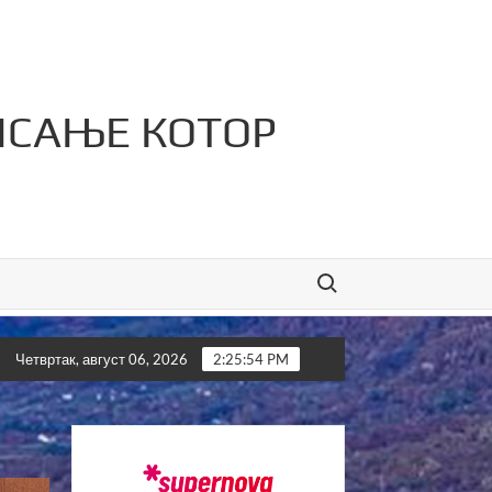
ИСАЊЕ КОТОР
Search for:
јефтине лажи!”
Kотор Варош љепши него икад
Четвртак, август 06, 2026
2:25:56 PM