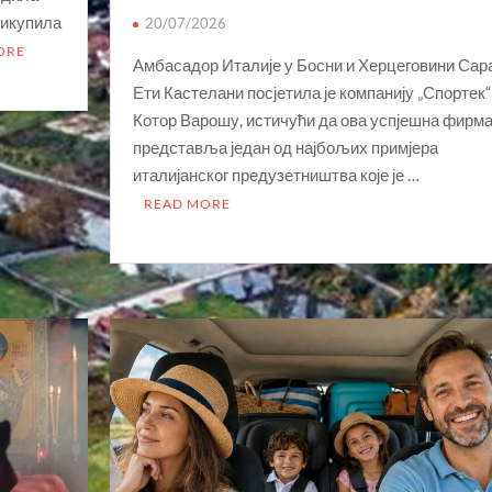
рикупила
20/07/2026
ORE
Амбасадор Италије у Босни и Херцеговини Сар
Ети Кастелани посјетила је компанију „Спортек“
Котор Варошу, истичући да ова успјешна фирм
представља један од најбољих примјера
италијанског предузетништва које је …
READ MORE