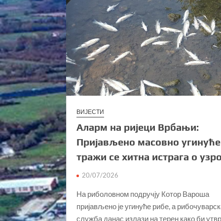
ВИЈЕСТИ
Аларм на ријеци Врбањи:
Пријављено масовно угинуће
тражи се хитна истрага о узр
20/07/2026
На риболовном подручју Котор Вароша
пријављено је угинуће рибе, а рибочуварс
служба данас излази на терен како би утв