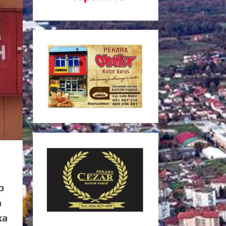
р
а
ка