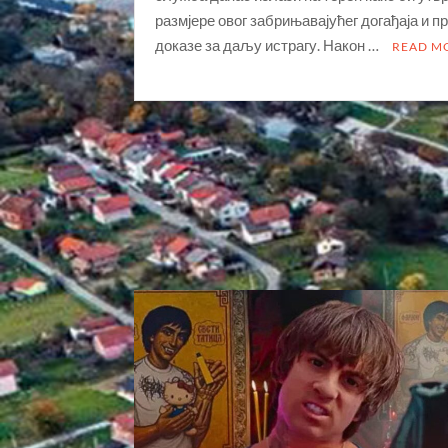
размјере овог забрињавајућег догађаја и п
доказе за даљу истрагу. Након …
READ M