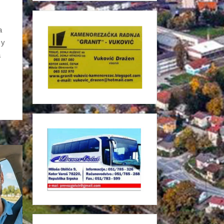
а
 у
а