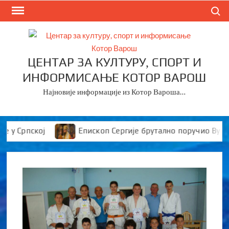
Skip
Search
to
content
ЦЕНТАР ЗА КУЛТУРУ, СПОРТ И
ИНФОРМИСАЊЕ КОТОР ВАРОШ
Најновије информације из Котор Вароша…
Српској
Епископ Сергије брутално поручио Вуканов