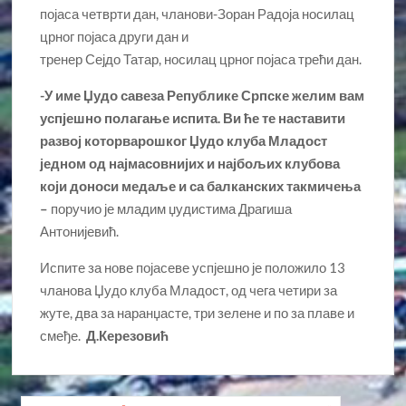
појаса четврти дан, чланови-Зоран Радоја носилац
црног појаса други дан и
тренер Сејдо Татар, носилац црног појаса трећи дан.
-У име Џудо савеза Републике Српске желим вам
успјешно полагање испита. Ви ће те наставити
развој которварошког Џудо клуба Младост
једном од најмасовнијих и најбољих клубова
који доноси медаље и са балканских такмичења
–
поручио је младим џудистима Драгиша
Антонијевић.
Испите за нове појасеве успјешно је положило 13
чланова Џудо клуба Младост, од чега четири за
жуте, два за наранџасте, три зелене и по за плаве и
смеђе.
Д.Керезовић