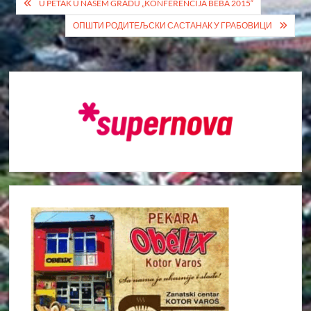
Кретање
U PETAK U NAŠEM GRADU „KONFERENCIJA BEBA 2015“
чланка
ОПШТИ РОДИТЕЉСКИ САСТАНАК У ГРАБОВИЦИ