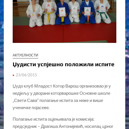
АКТУЕЛНОСТИ
Џудисти успјешно положили испите
23/06/2015
Џудо клуб Младост Котор Варош организовао је у
недјељу у дворани которварошке Основне школе
„Свети Сава“ полагање испита за ниже и више
ученичке појасеве.
Полагање испита оцјењивала је комисија:
предсједник – Драгиша Антонијевић, носилац црног