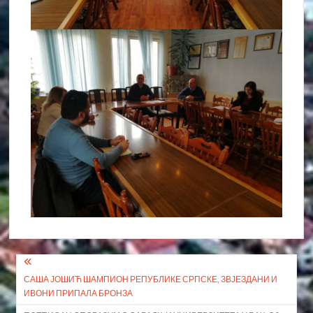
Кретање
САША ЈОШИЋ ШАМПИОН РЕПУБЛИКЕ СРПСКЕ, ЗВЈЕЗДАНИ И
чланка
ИВОНИ ПРИПАЛА БРОНЗА