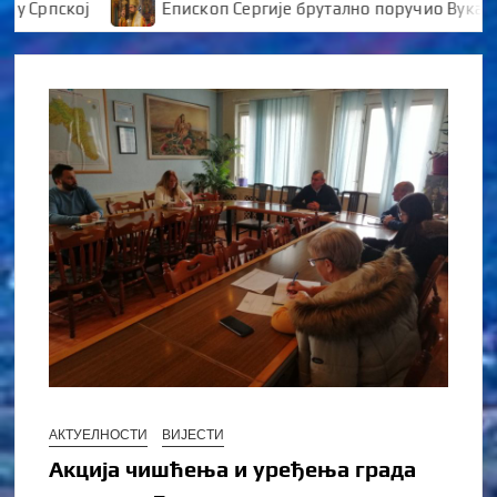
ској
Епископ Сергије брутално поручио Вукановићу 
АКТУЕЛНОСТИ
ВИЈЕСТИ
Акција чишћења и уређења града