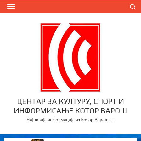
Skip
Search
to
content
ЦЕНТАР ЗА КУЛТУРУ, СПОРТ И
ИНФОРМИСАЊЕ КОТОР ВАРОШ
Најновије информације из Котор Вароша…