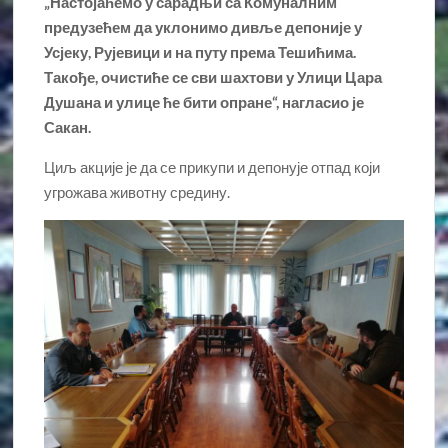
„Настојаћемо у сарадњи са Комуналним
предузећем да уклонимо дивље депоније у
Усјеку, Рујевици и на путу према Тешићима.
Такође, очистиће се сви шахтови у Улици Цара
Душана и улице ће бити опране“, нагласио је
Сакан.
Циљ акције је да се прикупи и депонује отпад који
угрожава животну средину.