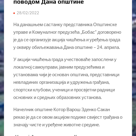
поводом Дана општине
28/02/2022
На данашњем састанку представника Општинске
управе и Комуналног предузећа „Бобас“ договорено
је да се организује акција чишћења и уређења града
у оквиру обиљежавања Дана општине – 24. априла.
У акцији чишћења града учествоваће запослени у
локалној самоуправи, јавним предузећима и
установама чији је основач општина, представници
невладиних организација и удружења грађана,
спортски клубови, ученици и просвјетни радници
основних и средњих образовних установа.
Начелник општине Котор Варош Зденко Сакан
рекао је да се овом акцијом подиже свијест грађана о
значају чисте и уређене животне средине.