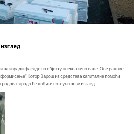
 изглед
и на изради фасаде на објекту анекса кино сале. Ове радове
информисање“ Котор Варош из средстава капиталне помоћи
 радова зграда ће добити потпуно нови изглед.