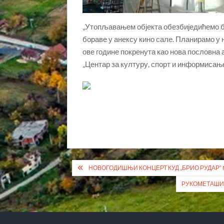
„Утопљавањем објекта обезбиједићемо бо
бораве у анексу кино сале. Планирамо у 
ове године покренута као нова пословна а
„Центар за културу, спорт и информисање
Кретање
НОВОГОДИШЊИ КОНЦЕРТ КУД „БРИО РУДАР“
чланка
РУКОМЕТАШИ 