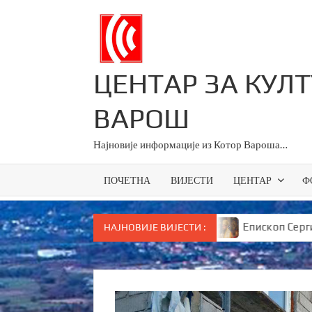
Skip
to
content
ЦЕНТАР ЗА КУЛ
ВАРОШ
Најновије информације из Котор Вароша…
ПОЧЕТНА
ВИЈЕСТИ
ЦЕНТАР
Ф
ици за све основце у Српској
Епископ Сергије брута
НАЈНОВИЈЕ ВИЈЕСТИ :