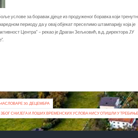
ље услове за боравак дјеце из продуженог боравка који тренут
наредном периоду да у овај објекат преселимо штампарију која је
ктивност Центра“ – рекао је Драган Зељковић, в.д. директора ЈУ
“.
 MАСЛОВАРЕ 30. ДЕЦЕМБРА
ЗБОГ СНИЈЕГА И ЛОШИХ ВРЕМЕНСКИХ УСЛОВА НИСУ ОТИШЛИ У ТРЕБИЊ