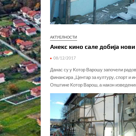
АКТУЕЛНОСТИ
Анекс кино сале добија нови
08/12/2017
Данас су у Kотор Варошу започели радов
финансира „Центар за културу, спорт и 
Општине Kотор Варош, а након изведених