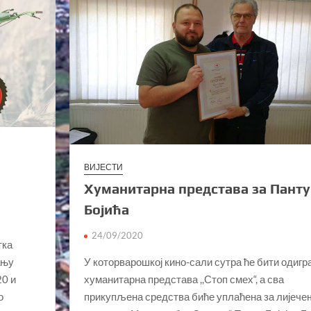
ВИЈЕСТИ
Хуманитарна представа за Панту
Бојића
24/09/2020
тка
ању
У которварошкој кино-сали сутра ће бити одигр
20 и
хуманитарна представа ,,Стоп смех“, а сва
о
прикупљена средства биће уплаћена за лијече