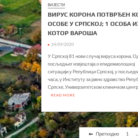
ВИЈЕСТИ
ВИРУС КОРОНА ПОТВРЂЕН К
ОСОБЕ У СРПСКОЈ; 1 ОСОБА И
КОТОР ВАРОША
24/09/2020
У Српској 81 нови случај вируса корона. О
посљедњег извјештаја о епидемиолошкој
ситуацији у Републици Српској, у посљед
часа, у Институту за јавно здравство Репу
Српске, Универзитетском клиничком цент
READ MORE
Пагинација
Претходно
1