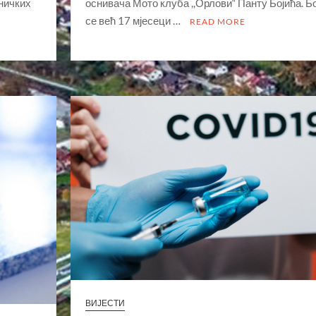
ничких
оснивача Мото клуба ,,Орлови“ Панту Бојића. Б
се већ 17 мјесеци …
READ MORE
ВИЈЕСТИ