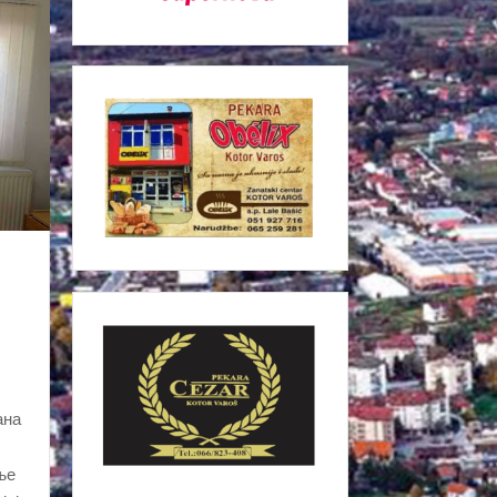
ана
ње