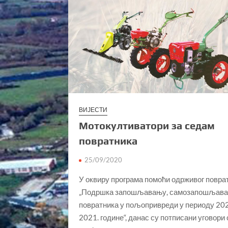
ВИЈЕСТИ
Мотокултиватори за седам
повратника
25/09/2020
У оквиру програма помоћи одрживог повра
„Подршка запошљавању, самозапошљав
повратника у пољопривреди у периоду 20
2021. године“, данас су потписани уговори 