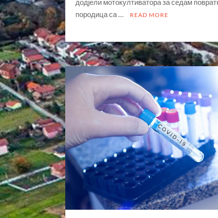
додјели мотокултиватора за седам поврат
породица са …
READ MORE