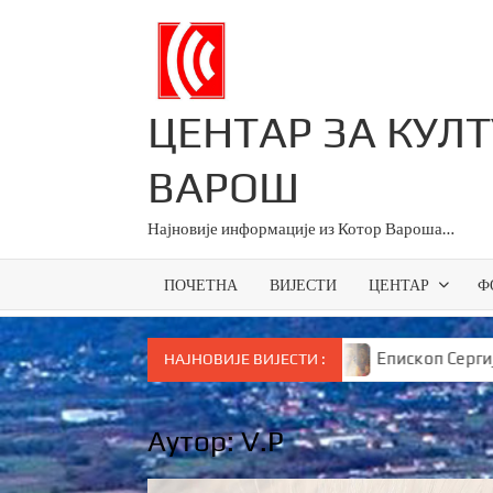
Skip
to
content
ЦЕНТАР ЗА КУЛ
ВАРОШ
Најновије информације из Котор Вароша…
ПОЧЕТНА
ВИЈЕСТИ
ЦЕНТАР
Ф
и за све основце у Српској
Епископ Сергије бруталн
НАЈНОВИЈЕ ВИЈЕСТИ :
Аутор:
V.P