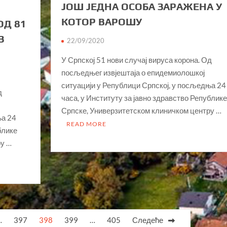
JОШ ЈЕДНА ОСОБА ЗАРАЖЕНА У
КОТОР ВАРОШУ
ОД 81
З
22/09/2020
У Српској 51 нови случај вируса корона. Од
посљедњег извјештаја о епидемиолошкој
ситуацији у Републици Српској, у посљедња 24
д
часа, у Институту за јавно здравство Републике
Српске, Универзитетском клиничком центру …
ња 24
READ MORE
блике
ру …
…
397
398
399
…
405
Следеће