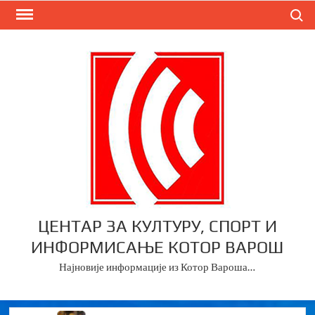
Skip
Search
to
content
ЦЕНТАР ЗА КУЛТУРУ, СПОРТ И
ИНФОРМИСАЊЕ КОТОР ВАРОШ
Најновије информације из Котор Вароша…