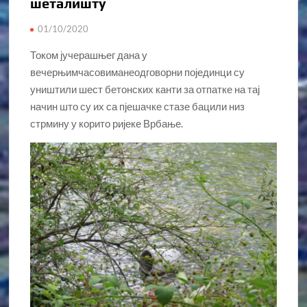
шеталишту
01/10/2020
Током јучерашњег дана у
вечерњимчасовиманеодговорни појединци су
уништили шест бетонских канти за отпатке на тај
начин што су их са пјешачке стазе бацили низ
стрмину у корито ријеке Врбање.