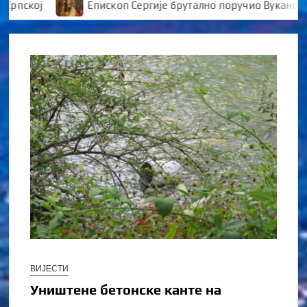
кој
Епископ Сергије брутално поручио Вукановићу 
ВИЈЕСТИ
Уништене бетонске канте на