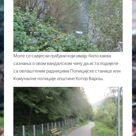
Моле се савјесни грађани који имају било каква
сазнања о овом вандалском чину да иста подијеле
са овлаштеним радницима Полицијске станице или
Комуналне полиције општине Котор Варош.