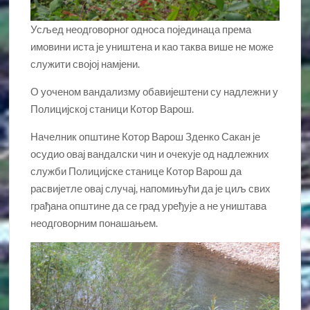
Усљед неодговорног односа појединаца према
имовини иста је уништена и као таква више не може
служити својој намјени.
О уоченом вандализму обавијештени су надлежни у
Полицијској станици Котор Варош.
Начелник општине Котор Варош Зденко Сакан је
осудио овај вандалски чин и очекује од надлежних
служби Полицијске станице Котор Варош да
расвијетле овај случај, напомињући да је циљ свих
грађана општине да се град уређује а не уништава
неодговорним понашањем.