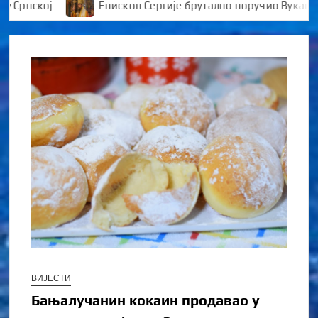
ској
Епископ Сергије брутално поручио Вукановићу 
ВИЈЕСТИ
Бањалучанин кокаин продавао у