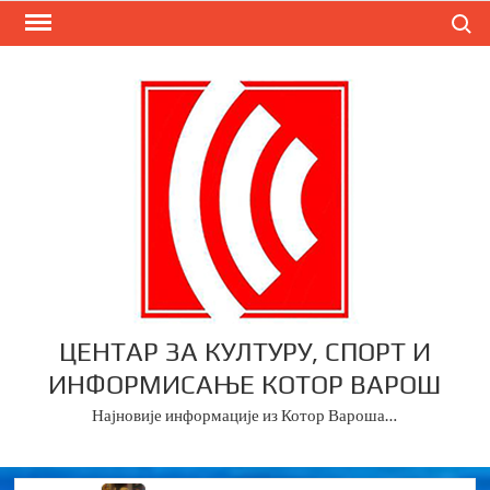
Skip
Search
to
content
ЦЕНТАР ЗА КУЛТУРУ, СПОРТ И
ИНФОРМИСАЊЕ КОТОР ВАРОШ
Најновије информације из Котор Вароша…