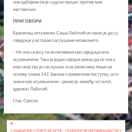
они одбијени па је судски процес против њих
настављен.
ПРИГОВОРИ
Бранилац оптужених Саша Лаботић истакао је да су
свједоци у истрази саслушани незаконито.
– Не зна се јесу ли испитивани као свједоци или
осумњичени. Тако је један свједок рекао да не зна у
ком својству је саслушан, а на записнику пише на
основу члана 142 Закона о кривичном поступку, што
значи као осумњичени – рекао је, између осталог,
адвокат Лаботић.
Глас Српске
Кретање
1. РАДНИЧКЕ СПОРТСКЕ ИГРЕ – ПОЗНАТИ ЧЕТВРТФИНАЛИСТИ У