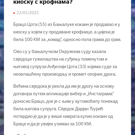
киоску с крофнама?
22/05/2025
Брацо Цота (55) из Бањалуке кокаин је продавао и у
киоску у којем су продаване крофнице, а цијена је
била 100 КМ за „комад“, односно пола грама до грам.
Ово су у бањалучком Окружном суду казали
свједоци тужилаштва на суђењу поменутом и
његовој супрузи Анђелији Цота (33) којима суде за
неовлашћену производњу и промет опојних дрога.
Већина свједока је рекла да им је дрогу на основу
договора путем апликације вибер и „Инстаграма“
доносио Брацо, док је с њим у аутомобилу понекад
била његова супруга. Свједок Дарјан Ђурић
потврдио је да је у више наврата купио кокаин од
Браце и да је увијек узимао за 100 КМ.