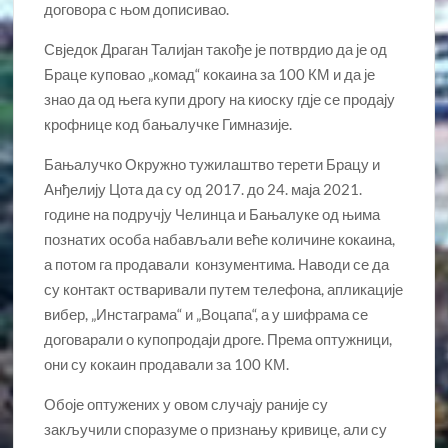
договора с њом дописивао.
Свједок Драган Талијан такође је потврдио да је од
Браце куповао „комад“ кокаина за 100 КМ и да је
знао да од њега купи дрогу на киоску гдје се продају
крофнице код бањалучке Гимназије.
Бањалучко Окружно тужилаштво терети Брацу и
Анђелију Цота да су од 2017. до 24. маја 2021.
године на подручју Челинца и Бањалуке од њима
познатих особа набављали веће количине кокаина,
а потом га продавали конзументима. Наводи се да
су контакт остваривали путем телефона, апликације
вибер, „Инстаграма“ и „Воцапа“, а у шифрама се
договарали о купопродаји дроге. Према оптужници,
они су кокаин продавали за 100 КМ.
Обоје оптужених у овом случају раније су
закључили споразуме о признању кривице, али су