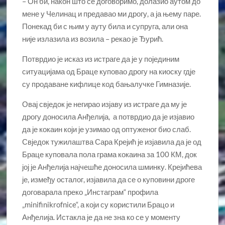
– Он би, након што се договоримо, долазио аутом до
мене у Челинац и предавао ми дрогу, а ја њему паре.
Понекад би с њим у ауту била и супруга, али она
није излазила из возила – рекао је Ђурић.
Потврдио је исказ из истраге да је у појединим
ситуацијама од Браце куповао дрогу на киоску гдје
су продаване кифлице код бањалучке Гимназије.
Овај свједок је негирао изјаву из истраге да му је
дрогу доносила Анђелија, а потврдио да је изјавио
да је кокаин који је узимао од оптуженог био слаб.
Свједок тужилаштва Сара Крејић је изјавила да је од
Браце куповала пола грама кокаина за 100 КМ, док
јој је Анђелија најчешће доносила шминку. Крејићева
је, између осталог, изјавила да се о куповини дроге
договарала преко „Инстаграм“ профила
„minifinikrofnice“, а који су користили Брацо и
Анђелија. Истакла је да не зна ко се у моменту