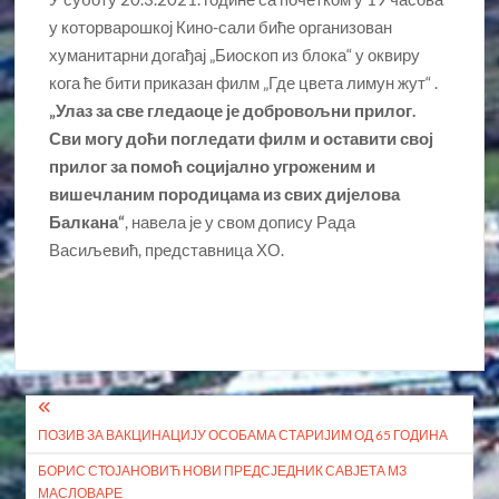
у которварошкој Кино-сали биће организован
хуманитарни догађај „Биоскоп из блока“ у оквиру
кога ће бити приказан филм „Где цвета лимун жут“ .
„Улаз за све гледаоце је добровољни прилог.
Сви могу доћи погледати филм и оставити свој
прилог за помоћ социјално угроженим и
вишечланим породицама из свих дијелова
Балкана“
, навела је у свом допису Рада
Васиљевић, представница ХО.
Кретање
ПОЗИВ ЗА ВАКЦИНАЦИЈУ ОСОБАМА СТАРИЈИМ ОД 65 ГОДИНА
чланка
БОРИС СТОЈАНОВИЋ НОВИ ПРЕДСЈЕДНИК САВЈЕТА МЗ
МАСЛОВАРЕ