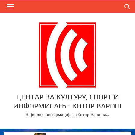
Skip
Search
to
content
ЦЕНТАР ЗА КУЛТУРУ, СПОРТ И
ИНФОРМИСАЊЕ КОТОР ВАРОШ
Најновије информације из Котор Вароша…