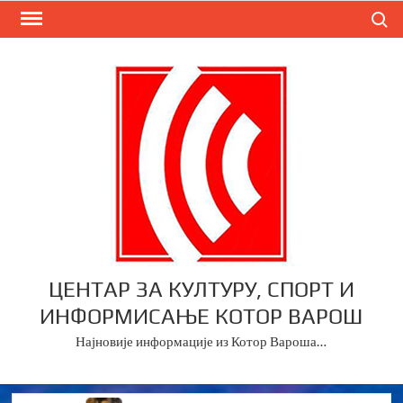
Skip
Search
to
content
ЦЕНТАР ЗА КУЛТУРУ, СПОРТ И
ИНФОРМИСАЊЕ КОТОР ВАРОШ
Најновије информације из Котор Вароша…