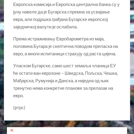
Европска комисија и Европска централна банка су у
јуну навеле да је Бугарска спремна за усвајање
евра, али подршка грађана Бугарске европској
заједничкој валути је ослабила.
Према истраживању Евробарометра из маја,
половина Бугара је скептична поводом преласка на
евро, а многи испитаници страхују од раста цијена.
Уласком Бугарске, само шест земаља чланица ЕУ
ће остати ван еврозоне – Шведска, Пољска, Чешка,
Мађарска, Румунија и Данска, а ниједна од њих
тренутно нема конкретне планове за прелазак на
евро.
(ртрс)
Кретање