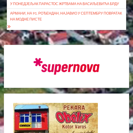
У ПОНЕДЈЕЉАК ПАРАСТОС ЖРТВАМА НА ВАСИЉЕВИЋА БРДУ
чланка
АРМАНИ, НА 91. РОЂЕНДАН, НАЈАВИО У СЕПТЕМБРУ ПОВРАТАК
НА МОДНЕ ПИСТЕ