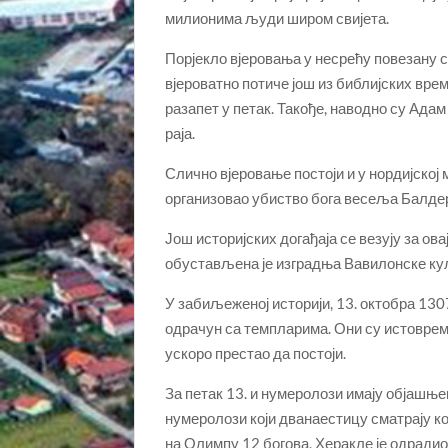
милионима људи широм свијета.
Порјекло вјеровања у несрећу повезану с
вјероватно потиче још из библијских време
разапет у петак. Такође, наводно су Адам 
раја.
Слично вјеровање постоји и у нордијској ми
организовао убиство бога весеља Балдер
Још историјских догађаја се везују за ова
обустављена је изградња Вавилонске куле,
У забиљеженој историји, 13. октобра 130
одрачун са темпларима. Они су истовреме
ускоро престао да постоји.
За петак 13. и нумеролози имају објашњењ
нумеролози који дванаестицу сматрају ком
на Олимпу 12 богова, Херакле је одрадио