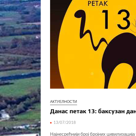
АКТУЕЛНОСТИ
Данас петак 13: баксузан да
13/07/2018
Најнесрећнији број бројних цивилизација