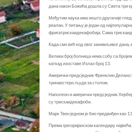
дана након Божића дошла су Света три 
Међутим наука има нешто другачије гледањ
реалан. У питању је један од најпопулар
фригатрискаидекафобија. Сама трискаиде
Када смо већ код овог занимљивог дана,
Велики број болница нема собу са бројем 
каткад изоставе Излаз број 13.
Амерички предсједник Френклин Делано Ру
тринаестеро људи за столом.
Наполеон и амерички предсједник Хербер
су трискаидекафоби.
Марк Твен једном је био предвиђен као 13.
Према грегоријанском календару највећа ј