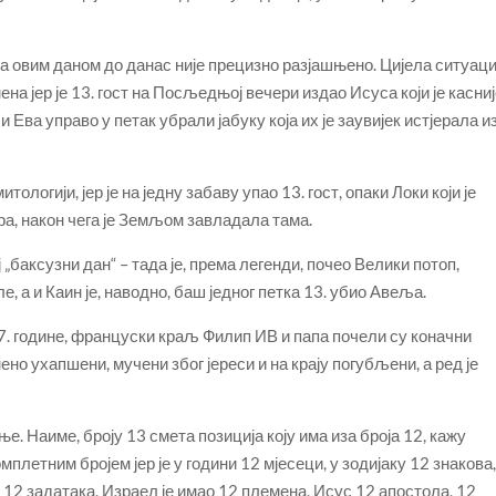
а овим даном до данас није прецизно разјашњено. Цијела ситуаци
на јер је 13. гост на Посљедњој вечери издао Исуса који је касниј
и Ева управо у петак убрали јабуку која их је заувијек истјерала и
тологији, јер је на једну забаву упао 13. гост, опаки Локи који је
а, након чега је Земљом завладала тама.
ј „баксузни дан“ – тада је, према легенди, почео Велики потоп,
 а и Каин је, наводно, баш једног петка 13. убио Авеља.
7. године, француски краљ Филип ИВ и папа почели су коначни
но ухапшени, мучени због јереси и на крају погубљени, а ред је
е. Наиме, броју 13 смета позиција коју има иза броја 12, кажу
плетним бројем јер је у години 12 мјесеци, у зодијаку 12 знакова
 12 задатака, Израел је имао 12 племена, Исус 12 апостола, 12