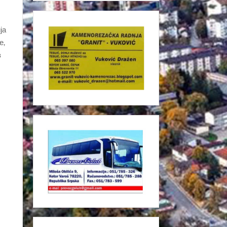
ја
е,
з
,