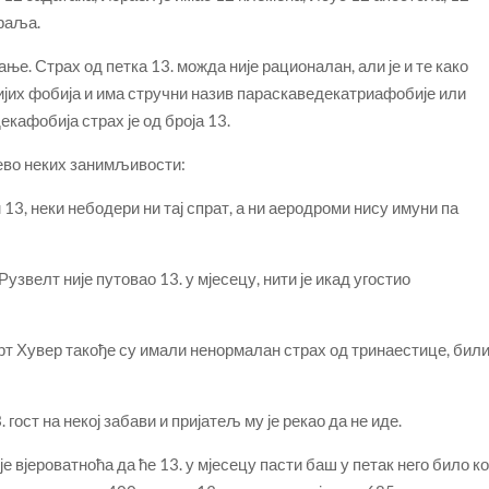
краља.
е. Страх од петка 13. можда није рационалан, али је и те како
нијих фобија и има стручни назив параскаведекатриафобије или
кафобија страх је од броја 13.
 ево неких занимљивости:
13, неки небодери ни тај спрат, а ни аеродроми нису имуни па
звелт није путовао 13. у мјесецу, нити је икад угостио
т Хувер такође су имали ненормалан страх од тринаестице, бил
 гост на некој забави и пријатељ му је рекао да не иде.
е вјероватноћа да ће 13. у мјесецу пасти баш у петак него било ко