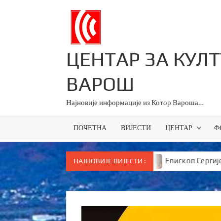
Skip
to
content
ЦЕНТАР ЗА КУЛ
ВАРОШ
Најновије информације из Котор Вароша…
ПОЧЕТНА
ВИЈЕСТИ
ЦЕНТАР
Ф
ици за све основце у Српској
Епископ Сергије брута
НАЈНОВИЈЕ ВИЈЕСТИ :