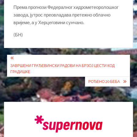
Према прогнози Федералног хидрометеоролошког
завода, јутрос преовладава претежно облачно
вријеме, а у Херцеговини сунчано.
(БН)
Кретање
ЗАВРШЕНИ ГРАЂЕВИНСКИ РАДОВИ НА БРЗОЈ ЦЕСТИ КОД
чланка
ГРАДИШКЕ
РОЂЕНО 20 БЕБА