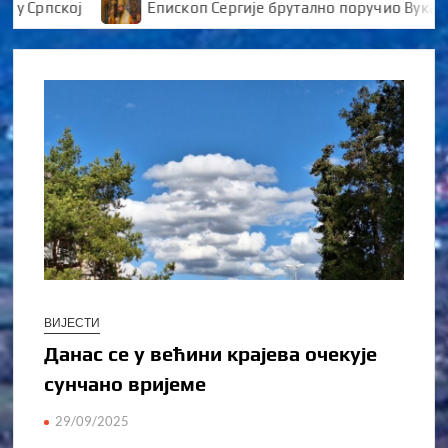
рпској
Епископ Сергије брутално поручио Вуканови
ВИЈЕСТИ
Данас се у већини крајева очекује
сунчано вријеме
29/09/2025