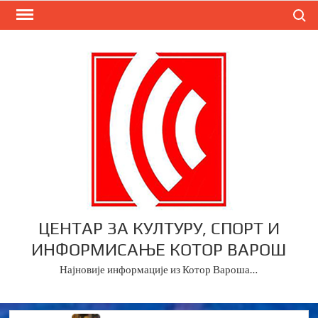
Skip
Search
to
content
ЦЕНТАР ЗА КУЛТУРУ, СПОРТ И
ИНФОРМИСАЊЕ КОТОР ВАРОШ
Најновије информације из Котор Вароша…