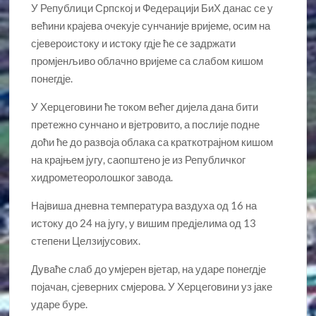
У Републици Српској и Федерацији БиХ данас се у
већини крајева очекује сунчаније вријеме, осим на
сјевероистоку и истоку гдје ће се задржати
промјенљиво облачно вријеме са слабом кишом
понегдје.
У Херцеговини ће током већег дијела дана бити
претежно сунчано и вјетровито, а послије подне
доћи ће до развоја облака са краткотрајном кишом
на крајњем југу, саопштено је из Републичког
хидрометеоролошког завода.
Највиша дневна температура ваздуха од 16 на
истоку до 24 на југу, у вишим предјелима од 13
степени Целзијусових.
Дуваће слаб до умјерен вјетар, на ударе понегдје
појачан, сјеверних смјерова. У Херцеговини уз јаке
ударе буре.