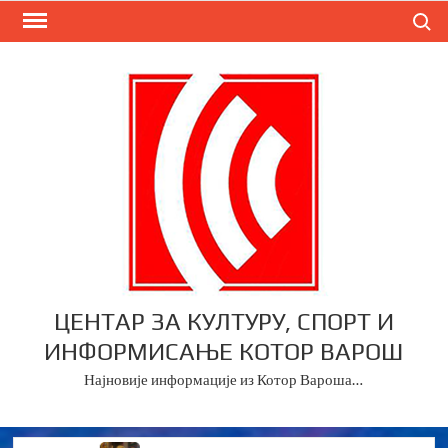
Skip
Search
to
content
ЦЕНТАР ЗА КУЛТУРУ, СПОРТ И
ИНФОРМИСАЊЕ КОТОР ВАРОШ
Најновије информације из Котор Вароша…