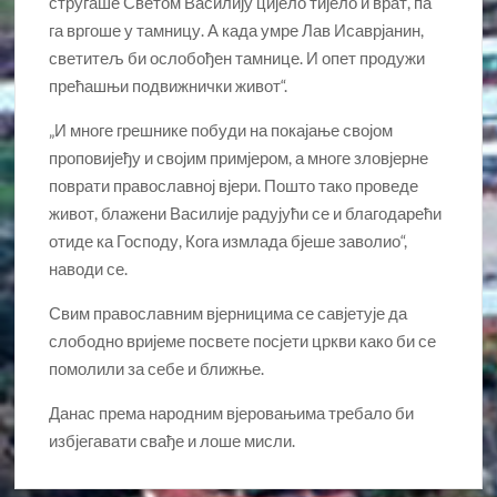
стругаше Светом Василију цијело тијело и врат, па
га вргоше у тамницу. А када умре Лав Исаврјанин,
светитељ би ослобођен тамнице. И опет продужи
прећашњи подвижнички живот“.
„И многе грешнике побуди на покајање својом
проповијеђу и својим примјером, а многе зловјерне
поврати православној вјери. Пошто тако проведе
живот, блажени Василије радујући се и благодарећи
отиде ка Господу, Кога измлада бјеше заволио“,
наводи се.
Свим православним вјерницима се савјетује да
слободно вријеме посвете посјети цркви како би се
помолили за себе и ближње.
Данас према народним вјеровањима требало би
избјегавати свађе и лоше мисли.