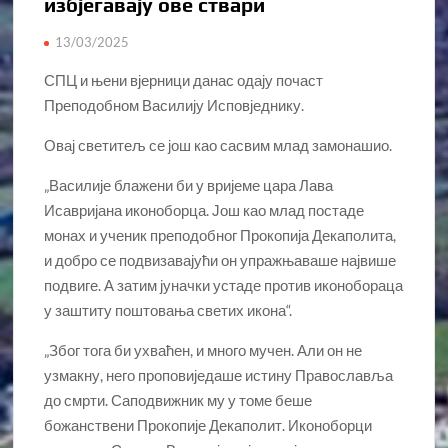
избјегавају ове ствари
13/03/2025
СПЦ и њени вјерници данас одају почаст
Преподобном Василију Исповједнику.
Овај светитељ се још као сасвим млад замонашио.
„Василије блажени би у вријеме цара Лава
Исавријана иконоборца. Још као млад постаде
монах и ученик преподобног Прокопија Декаполита,
и добро се подвизавајући он упражњаваше највише
подвиге. А затим јуначки устаде против иконобораца
у заштиту поштовања светих икона“.
„Због тога би ухваћен, и много мучен. Али он не
узмакну, него проповиједаше истину Православља
до смрти. Саподвижник му у томе беше
божанствени Прокопије Декаполит. Иконоборци