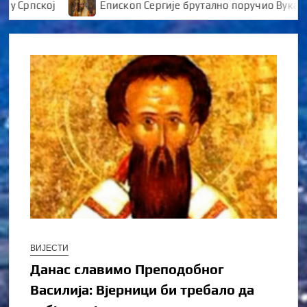
Српској
Епископ Сергије брутално поручио Вуканови
ВИЈЕСТИ
Данас славимо Преподобног
Василија: Вјерници би требало да