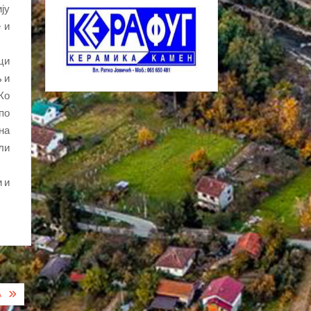
ју
 и
ци
 и
Ко
по
на
ли
 и
А