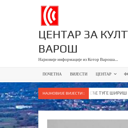
Skip
to
content
ЦЕНТАР ЗА КУЛ
ВАРОШ
Најновије информације из Котор Вароша…
ПОЧЕТНА
ВИЈЕСТИ
ЦЕНТАР
Ф
о поручио Вукановићу “У ДАНЕ НАЈВЕЋЕ ТУГЕ ШИРИШ ОТРОВ и 
НАЈНОВИЈЕ ВИЈЕСТИ :