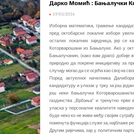
Дарко Момић : Бањалучки 
19/03/2016
Изборна математика, тражење кандидат
пред октобарске локалне изборе увели
осталих локалних заједница, јер се
Которварошани из Бањалуке. Ако у ок
Бањалучанин, (како вам драго) добије 
природно да покрене иницијативу за пр
случају могао да се осјећа као свој на сво
Поред актуелног начелника Далибора
кандидатуру и улазак у трку за још јед
још неки бањалучки Которварошани/ке
газдинства „Врбања“ и тренутно прве 
уласка у персоналне квалитете наведен
буде неко ко не живи међу својим суграђ
поменута функција служе за, најблаже р
Другим ријечима, зар у политичким парт