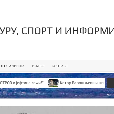
ТУРУ, СПОРТ И ИНФОРМ
ОТО ГАЛЕРИЈА
ВИДЕО
КОНТАКТ
јефтине лажи!”
Kотор Варош љепши него икад