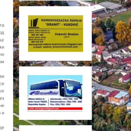
та
од
њу
ки
но
ом
ви
се
ог
ез
не
 и
де