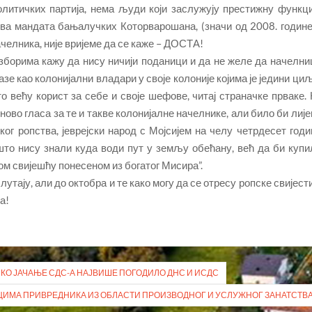
литичких партија, нема људи који заслужују престижну функци
 два мандата бањалучких Которварошана, (значи од 2008. године
челника, није вријеме да се каже – ДОСТА!
изборима кажу да нису ничији поданици и да не желе да начелни
зе као колонијални владари у своје колоније којима је једини циљ
о већу корист за себе и своје шефове, читај страначке прваке. 
оново гласа за те и такве колонијалне начелнике, али било би лије
ског ропства, јеврејски народ с Мојсијем на челу четрдесет годи
што нису знали куда води пут у земљу обећану, већ да би купи
ком свијешћу понесеном из богатог Мисира”.
тају, али до октобра и те како могу да се отресу ропске свијести
а!
КО ЈАЧАЊЕ СДС-А НАЈВИШЕ ПОГОДИЛО ДНС И ИСДС
ИМА ПРИВРЕДНИКА ИЗ ОБЛАСТИ ПРОИЗВОДНОГ И УСЛУЖНОГ ЗАНАТСТВ