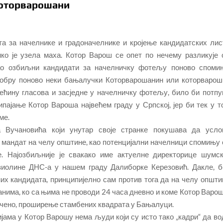
Которварошани
а за начелнике и градоначелнике и кројење кандидатских лис
ко је узела маха. Котор Варош се опет по нечему разликује 
 као озбиљни кандидати за начелничку фотељу поново споми
тобру поново неки бањалучки Которварошанин или которварош
већину гласова и засједне у начелничку фотељу, било би потпу
ипајање Котор Вароша највећем граду у Српској, јер би тек у т
ме.
 Вучановића који унутар своје странке покушава да усло
ан мандат на челу општине, као потенцијални начелници спомињу 
. Најозбиљније је свакако име актуелне директорице шумск
виолине ДНС-а у нашем граду Далиборке Керезовић. Дакле, б
их кандидата, принципијелно сам против тога да на челу општи
анима, ко са њима не проводи 24 часа дневно и коме Котор Варош
ечено, проширење стамбених квадрата у Бањалуци.
ијама у Котор Варошу нема људи који су исто тако „кадри“ да во