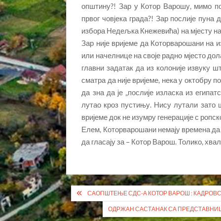
општину?! Зар у Котор Варошу, мимо по
првог човјека града?! Зар послије пуна
избора Недељка Кнежевића) на мјесту на
Зар није вријеме да Которварошани на 
или начелнице на своје радно мјесто дола
главни задатак да из колоније извуку шт
сматра да није вријеме, нека у октобру п
да зна да је „послије изласка из египат
лутао кроз пустињу. Нису лутали зато 
вријеме док не изумру генерације с ропс
Елем, Которварошани немају времена да лу
да гласају за – Котор Варош. Толико, хвал
Кретање
САОПШТЕЊЕ СДС-А КОТОР ВАРОШ : КАДРОВС
чланка
ОДРЖАН САСТАНАК СА ПРЕДСТАВНИЦ