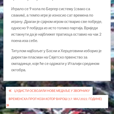
Играло се 9 кола по Бергер систему (свако са
сваким), а темпо игре је износио сат времена по
играчу. Драган је сјајном игром остварио све побједе,
односно 9 побједа из исто толико партија. Вриједи
истакнути да је најближег пратиоца оставио на чак 2
поена иза себе.
Титулом најбољег у Босни и Херцеговини изборио је
директан пласман на Свјетско првенство за
омладинце, које ће се одржати у Италији средином
октобра.
Кретање
ЏУДИСТИ ОСВОЈИЛИ НОВЕ МЕДАЉЕ У ЗВОРНИКУ
чланка
ВРЕМЕНСКА ПРОГНОЗА КОТОР ВАРОШ (17. МАЈ 2022. ГОДИНЕ)