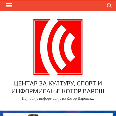
Skip
Search
to
content
ЦЕНТАР ЗА КУЛТУРУ, СПОРТ И
ИНФОРМИСАЊЕ КОТОР ВАРОШ
Најновије информације из Котор Вароша…