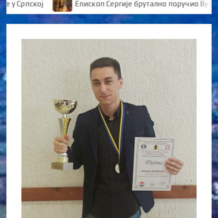
Српској
Епископ Сергије брутално поручио Вуканови