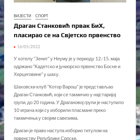
ВИЈЕСТИ
СПОРТ
Драган Станковић првак БиХ,
пласирао се на Свјетско првенство
16/05/2022
У хотелу “Зенит” у Неуму је у периоду 12.-15. маја
одржано “Кадетско и јуниорско првенство Босне и
Херцеговине” у шаху.
Шаховски клуб “Котор Варош” је представљао
Драган Станковић, који се такмичио у најстаријој
групи, до 20 година. У Драгановој групи је наступило
10 играча који су изборили пласмане преко
такмичења у својим савезима.
Драган је право наступа изборио титулом на
првенству Републике Српске.