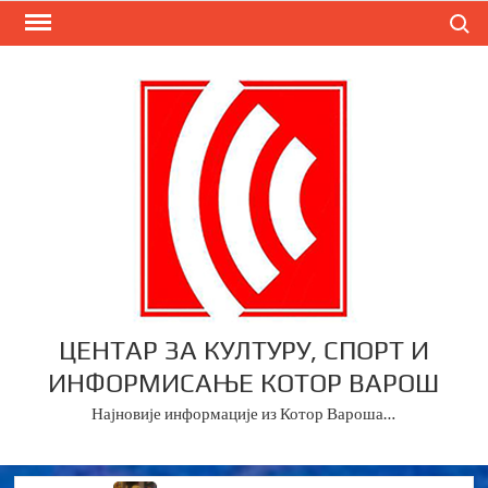
Skip
Search
to
content
ЦЕНТАР ЗА КУЛТУРУ, СПОРТ И
ИНФОРМИСАЊЕ КОТОР ВАРОШ
Најновије информације из Котор Вароша…