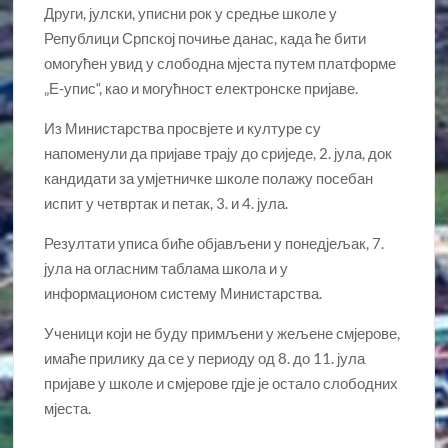
Други, јулски, уписни рок у средње школе у
Републици Српској почиње данас, када ће бити
омогућен увид у слободна мјеста путем платформе
„Е-упис“, као и могућност електронске пријаве.
Из Министарства просвјете и културе су
напоменули да пријаве трају до сриједе, 2. јула, док
кандидати за умјетничке школе полажу посебан
испит у четвртак и петак, 3. и 4. јула.
Резултати уписа биће објављени у понедјељак, 7.
јула на огласним таблама школа и у
информационом систему Министарства.
Ученици који не буду примљени у жељене смјерове,
имаће прилику да се у периоду од 8. до 11. јула
пријаве у школе и смјерове гдје је остало слободних
мјеста.