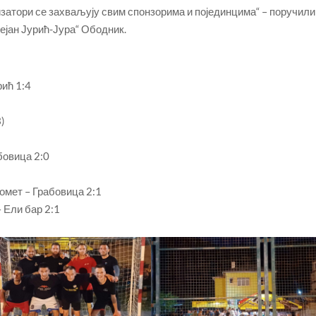
низатори се захваљују свим спонзорима и појединцима“ – поручили
Дејан Јурић-Јура“ Ободник.
ић 1:4
)
бовица 2:0
омет – Грабовица 2:1
 Ели бар 2:1