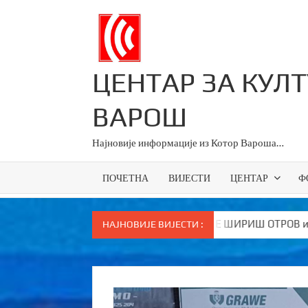
Skip
to
content
ЦЕНТАР ЗА КУЛ
ВАРОШ
Најновије информације из Котор Вароша…
ПОЧЕТНА
ВИЈЕСТИ
ЦЕНТАР
Ф
НЕ НАЈВЕЋЕ ТУГЕ ШИРИШ ОТРОВ и јефтине лажи!”
Kото
НАЈНОВИЈЕ ВИЈЕСТИ :