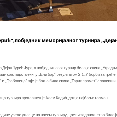
ерић“,побједник меморијалног турнира ,,Деја
 Дејан Јурић Јура, а побједник овог турнир била је екипа ,,Уградњ
кмици савладала екипу ,,Ели бар“ резултатом 2:1. У борби за треће
“ и ,,Грабовица“ гдје је боља била екипа ,,Тарик промет“ славивши
елца турнира проглашен је Алем Кадић, док је најбољи голман
 године узеле уцесце на насем турниру, цаст и задовољство било ј