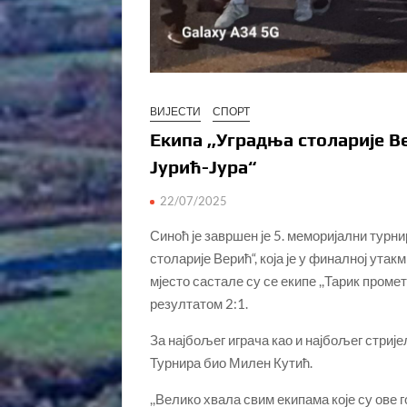
ВИЈЕСТИ
СПОРТ
Екипа ,,Уградња столарије В
Јурић-Јура“
22/07/2025
Синоћ је завршен је 5. меморијални турнир
столарије Верић“, која је у финалној ута
мјесто састале су се екипе ,,Тарик промет
резултатом 2:1.
За најбољег играча као и најбољег стриј
Турнира био Милен Кутић.
,,Велико хвала свим екипама које су ове