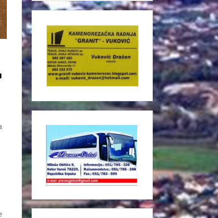
н
а
е