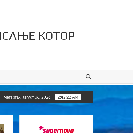
ИСАЊЕ КОТОР
Search for:
јио 11. Илиндански турнир у малом фудбалу „Врбањци 2026“
Четвртак, август 06, 2026
2:42:25 AM