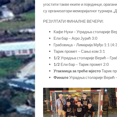
угостити такве екипе и појединце, орага
су организатори меморијалног турнира ,,
РЕЗУЛТАТИ ФИНАЛНЕ ВЕЧЕРИ:
Кафе Нуки – Уградња столарије Вер
Ели бар – Агро Јурић 3:0
Грабовица – Лимарија Мрђо 1:1 (4:3
Тарик промет – Сањо ком 3:1
1/2
Уградња столарије Верић – Гра
1/2
Ели бар – Тарик промет 2:0
Утакмица за треће мјесто
Тарик пр
Финале
Уградња столарије Верић –