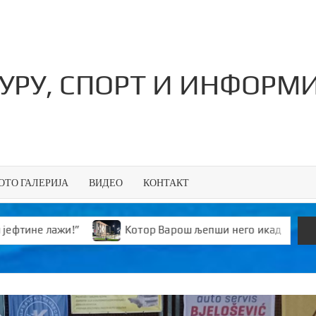
ТУРУ, СПОРТ И ИНФОРМ
ОТО ГАЛЕРИЈА
ВИДЕО
КОНТАКТ
р Варош љепши него икад
Ауто-сервис „Филип“ осво