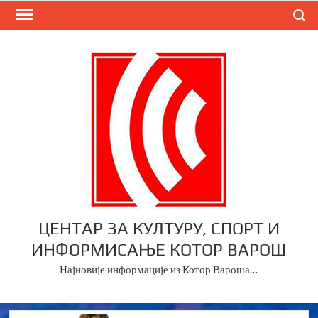
Skip
Search
to
content
ЦЕНТАР ЗА КУЛТУРУ, СПОРТ И
ИНФОРМИСАЊЕ КОТОР ВАРОШ
Најновије информације из Котор Вароша…