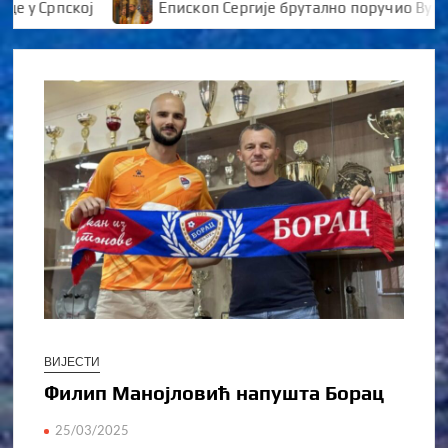
Српској
Епископ Сергије брутално поручио Вуканов
ВИЈЕСТИ
Филип Манојловић напушта Борац
25/03/2025