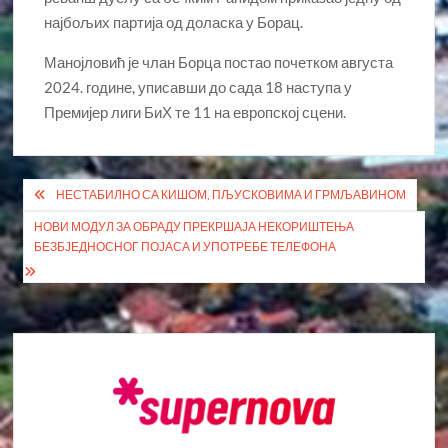
најбољих партија од доласка у Борац.
Манојловић је члан Борца постао почетком августа
2024. године, уписавши до сада 18 наступа у
Премијер лиги БиХ те 11 на европској сцени.
Кретање
НЕСТАБИЛНО СА КИШОМ, ПЉУСКОВИМА И ГРМЉАВИНОМ
чланка
НОВИ МОДУЛ ЗА ОБРАДУ ПРЕКРШАЈА НЕКОРИШТЕЊА
БЕЗБЈЕДНОСНОГ ПОЈАСА И УПОТРЕБЕ ТЕЛЕФОНА