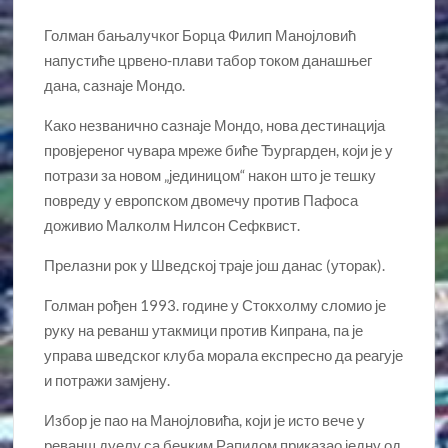
Голман бањалучког Борца Филип Манојловић
напустиће црвено-плави табор током данашњег
дана, сазнаје Мондо.
Како незванично сазнаје Мондо, нова дестинација
провјереног чувара мреже биће Ђургарден, који је у
потрази за новом „јединицом“ након што је тешку
повреду у европском двомечу против Пафоса
доживио Малколм Нилсон Сефквист.
Прелазни рок у Шведској траје још данас (уторак).
Голман рођен 1993. године у Стокхолму сломио је
руку на реванш утакмици против Кипрана, па је
управа шведског клуба морала експресно да реагује
и потражи замјену.
Избор је пао на Манојловића, који је исто вече у
реванш дуелу са бечким Рапидом приказао једну од