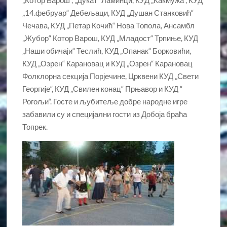
„Котор Варош“, „Дукат“ Ламинци, КУД „Какмужа“, КУД
„14.фебруар“ Дебељаци, КУД „Душан Станковић“
Чечава, КУД „Петар Кочић“ Нова Топола, Ансамбл
„Жубор“ Котор Варош, КУД „Младост“ Трпиње, КУД
„Наши обичаји“ Теслић, КУД „Опанак“ Борковићи,
КУД „Озрен“ Карановац и КУД „Озрен“ Карановац
Фолклорна секција Порјечине, Црквени КУД „Свети
Георгије“, КУД „Свилен конац“ Прњавор и КУД “
Рогољи“. Госте и љубитеље добре народне игре
забавили су и специјални гости из Добоја браћа
Топрек.