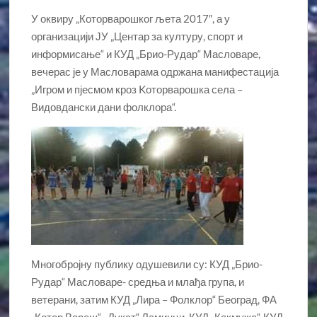
У оквиру „Которварошког љета 2017″, а у
организацији ЈУ „Центар за културу, спорт и
информисање“ и КУД „Брио-Рудар“ Масловаре,
вечерас је у Масловарама одржана манифестација
„Игром и пјесмом кроз Kоторварошка села –
Видовдански дани фолклора“.
Многобројну публику одушевили су: КУД „Брио-
Рудар“ Масловаре- средња и млађа група, и
ветерани, затим КУД „Лира – Фолклор“ Београд, ФА