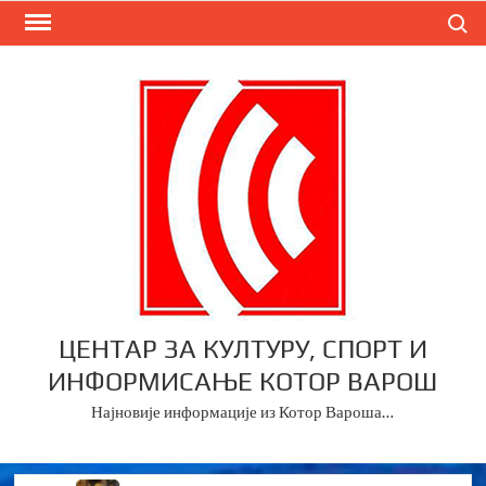
Skip
Search
to
content
ЦЕНТАР ЗА КУЛТУРУ, СПОРТ И
ИНФОРМИСАЊЕ КОТОР ВАРОШ
Најновије информације из Котор Вароша…