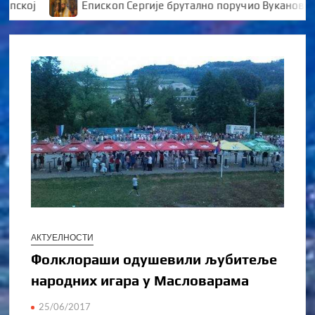
ј
Епископ Сергије брутално поручио Вукановићу “У
АКТУЕЛНОСТИ
Фолклораши одушевили љубитеље
народних игара у Масловарама
25/06/2017