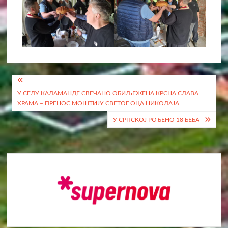
Кретање
У СЕЛУ КАЛАМАНДЕ СВЕЧАНО ОБИЉЕЖЕНА КРСНА СЛАВА
чланка
ХРАМА – ПРЕНОС МОШТИЈУ СВЕТОГ ОЦА НИКОЛАЈА
У СРПСКОЈ РОЂЕНО 18 БЕБА