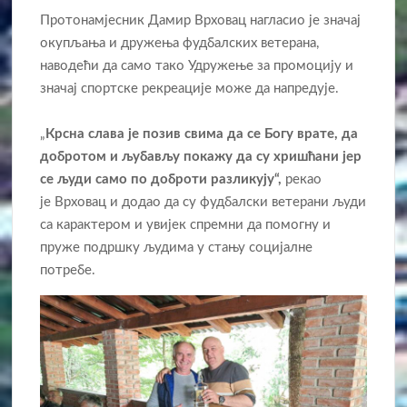
Протонамјесник Дамир Врховац нагласио је значај
окупљања и дружења фудбалских ветерана,
наводећи да само тако Удружење за промоцију и
значај спортске рекреације може да напредује.
„
Крсна слава је позив свима да се Богу врате, да
добротом и љубављу покажу да су хришћани јер
се људи само по доброти разликују“,
рекао
је Врховац и додао да су фудбалски ветерани људи
са карактером и увијек спремни да помогну и
пруже подршку људима у стању социјалне
потребе.