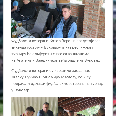
Фудбалски ветерани Котор Вароша предстојећег
викенда гостују у Вуковару и на престижном
турниру ће одмјерити снаге са вршњацима
из Апатина и Заједничког већа општина Вуковар.
Фудбалски ветерани су изразили захвалност
Жарку Ђукићу и Миомиру Маглову, који су
подржали одлазак фудбалских ветерана на турнир
у Вуковар.