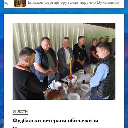
Епископ Сергије брутално поручио Вукановићу “У ДАНЕ 
ВИЈЕСТИ
Фудбалски ветерани обиљежили