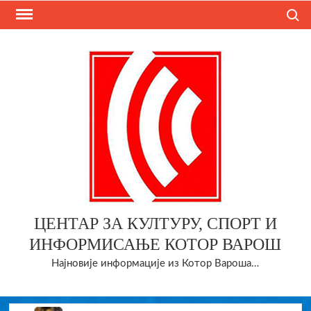
Skip
Search
to
content
ЦЕНТАР ЗА КУЛТУРУ, СПОРТ И
ИНФОРМИСАЊЕ КОТОР ВАРОШ
Најновије информације из Котор Вароша…