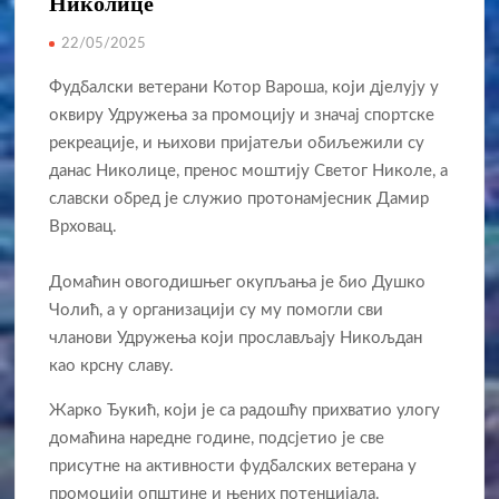
Николице
22/05/2025
Фудбалски ветерани Котор Вароша, који дјелују у
оквиру Удружења за промоцију и значај спортске
рекреације, и њихови пријатељи обиљежили су
данас Николице, пренос моштију Светог Николе, а
славски обред је служио протонамјесник Дамир
Врховац.
Домаћин овогодишњег окупљања је био Душко
Чолић, а у организацији су му помогли сви
чланови Удружења који прослављају Никољдан
као крсну славу.
Жарко Ђукић, који је са радошћу прихватио улогу
домаћина наредне године, подсјетио је све
присутне на активности фудбалских ветерана у
промоцији општине и њених потенцијала.