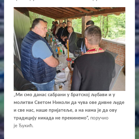
„
Ми смо данас сабрани у братској љубави и у
молитви Светом Николи да чува ове дивне људе
и све нас, наше пријатеље, а на нама је да ову
традицију никада не прекинемо“,
поручио
је Ђукић.