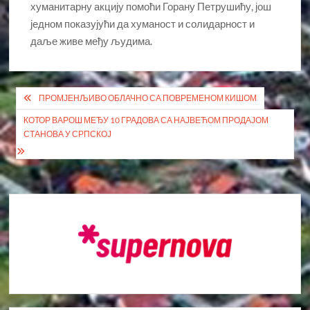
хуманитарну акцију помоћи Горану Петрушићу, још
једном показујући да хуманост и солидарност и
даље живе међу људима.
Кретање
ПРОМЈЕНЉИВО ОБЛАЧНО СА ПОВРЕМЕНОМ КИШОМ
чланка
КОТОР ВАРОШ МЕЂУ 10 ГРАДОВА СА НАЈВЕЋОМ ПРОДАЈОМ
СТАНОВА У СРПСКОЈ