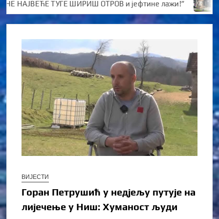
 НАЈВЕЋЕ ТУГЕ ШИРИШ ОТРОВ и јефтине лажи!”
Kотор
ВИЈЕСТИ
Горан Петрушић у недјељу путује на
лијечење у Ниш: Хуманост људи