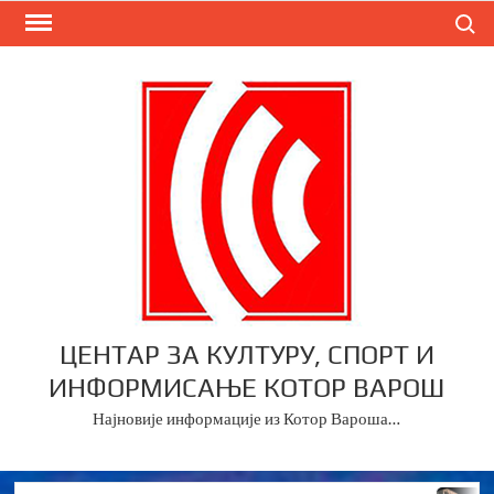
Skip
Search
to
content
ЦЕНТАР ЗА КУЛТУРУ, СПОРТ И
ИНФОРМИСАЊЕ КОТОР ВАРОШ
Најновије информације из Котор Вароша…