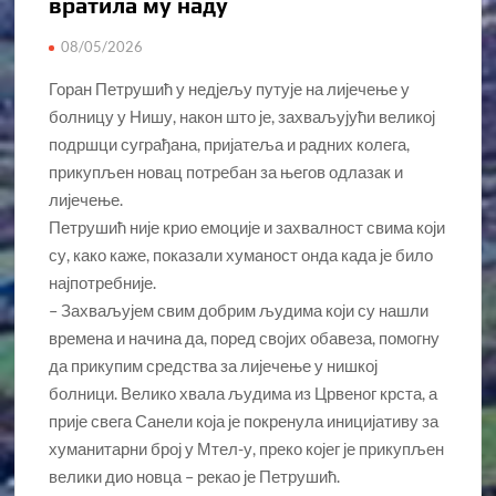
вратила му наду
08/05/2026
Горан Петрушић у недјељу путује на лијечење у
болницу у Нишу, након што је, захваљујући великој
подршци суграђана, пријатеља и радних колега,
прикупљен новац потребан за његов одлазак и
лијечење.
Петрушић није крио емоције и захвалност свима који
су, како каже, показали хуманост онда када је било
најпотребније.
– Захваљујем свим добрим људима који су нашли
времена и начина да, поред својих обавеза, помогну
да прикупим средства за лијечење у нишкој
болници. Велико хвала људима из Црвеног крста, а
прије свега Санели која је покренула иницијативу за
хуманитарни број у Мтел-у, преко којег је прикупљен
велики дио новца – рекао је Петрушић.