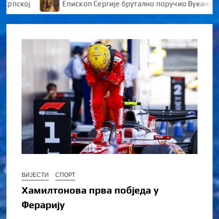
кој
Епископ Сергије брутално поручио Вукановићу “
ВИЈЕСТИ
СПОРТ
Хамилтонова прва побjеда у
Ферарију