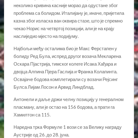
неколико кривина касније морао да одустане због
проблема са болидом. Италијану је, иначе, пријетила
казна због изласка ван оквира стазе, што је спремно
чекао Норис на четвртој позицији, али је на крају
наслиједио мјесто на подијуму.
Најбољи међу осталима био је Макс Ферстапен у
болиду Ред Була, испред другог возача Мекларена
Оскара Пјастрија, тимског колеге Исака Хађара и
двојца Алпина Пјера Гаслија и Франка Колапинта.
Освајаче бодова комплетирали су возачи Рејсинг
Булса Лијам Лосон и Арвид Линдблад.
Антонели и даље држи челну позицију у генералном
пласману, али је остао на 156 бодова, а прати га
Хамилтон са 115.
Наредна трка Формуле 1 вози се за Велику награду
Аустрије од 26. до 28. јуна.