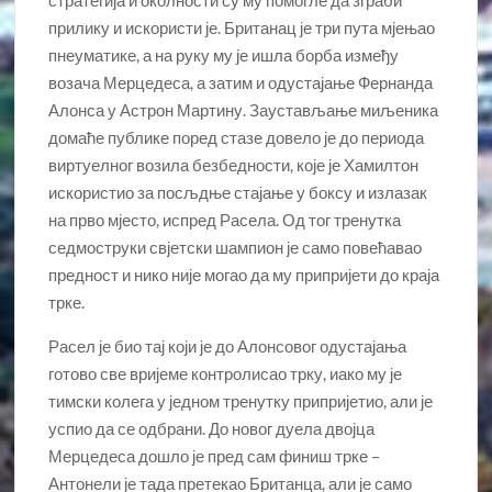
стратегија и околности су му помогле да зграби
прилику и искористи је. Британац је три пута мјењао
пнеуматике, а на руку му је ишла борба између
возача Мерцедеса, а затим и одустајање Фернанда
Алонса у Астрон Мартину. Заустављање миљеника
домаће публике поред стазе довело је до периода
виртуелног возила безбедности, које је Хамилтон
искористио за посљдње стајање у боксу и излазак
на прво мјесто, испред Расела. Од тог тренутка
седмоструки свјетски шампион је само повећавао
предност и нико није могао да му припријети до краја
трке.
Расел је био тај који је до Алонсовог одустајања
готово све вријеме контролисао трку, иако му је
тимски колега у једном тренутку припријетио, али је
успио да се одбрани. До новог дуела двојца
Мерцедеса дошло је пред сам финиш трке –
Антонели је тада претекао Британца, али је само