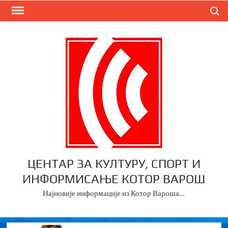
Skip
Search
to
content
ЦЕНТАР ЗА КУЛТУРУ, СПОРТ И
ИНФОРМИСАЊЕ КОТОР ВАРОШ
Најновије информације из Котор Вароша…