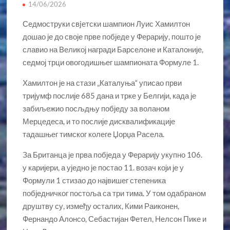
14/06/2026
Седмоструки свjетски шампион Луис Хамилтон
дошао је до своје прве побједе у Ферарију, пошто је
славио на Великој награди Барселоне и Каталоније,
седмој трци овогодишњег шампионата Формуле 1.
Хамилтон је на стази „Каталуња“ уписао први
тријумф послије 685 дана и трке у Белгији, када је
забиљежио посљдњу побједу за воланом
Мерцедеса, и то послије дисквалификације
тадашњег тимског колеге Џорџа Расела.
За Британца је прва побједа у Ферарију укупно 106.
у каријери, а уједно је постао 11. возач који је у
Формули 1 стизао до највишег степеника
побједничког постоља са три тима. У том одабраном
друштву су, између осталих, Кими Раиконен,
Фернандо Алонсо, Себастијан Фетел, Нелсон Пике и