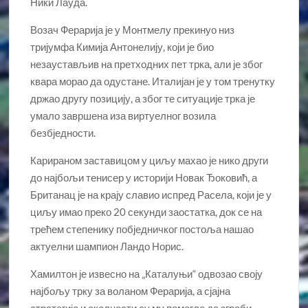
Ники Лауда.
Возач Ферарија је у Монтмелу прекинуо низ
тријумфа Кимија Антонелију, који је био
незаустављив на претходних пет трка, али је због
квара морао да одустане. Италијан је у том тренутку
држао другу позицију, а због те ситуације трка је
умало завршена иза виртуелног возила
безбједности.
Карираном заставицом у циљу махао је нико други
до најбољи тенисер у историји Новак Ђоковић, а
Британац је на крају славио испред Расела, који је у
циљу имао преко 20 секунди заостатка, док се на
трећем степенику побједничког постоља нашао
актуелни шампион Ландо Норис.
Хамилтон је извесно на „Каталуњи“ одвозао своју
најбољу трку за воланом Ферарија, а сјајна