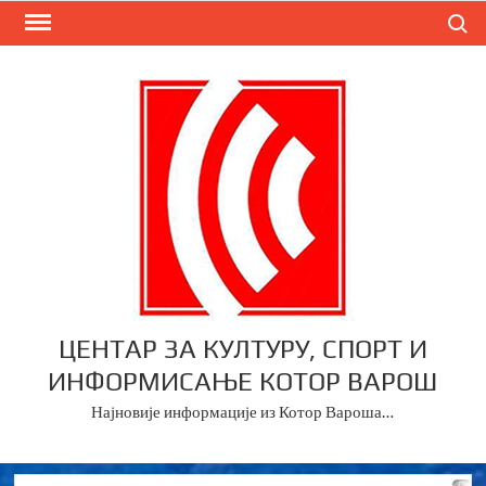
Skip
Search
to
content
ЦЕНТАР ЗА КУЛТУРУ, СПОРТ И
ИНФОРМИСАЊЕ КОТОР ВАРОШ
Најновије информације из Котор Вароша…