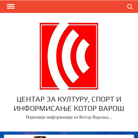
Skip
Search
to
content
ЦЕНТАР ЗА КУЛТУРУ, СПОРТ И
ИНФОРМИСАЊЕ КОТОР ВАРОШ
Најновије информације из Котор Вароша…