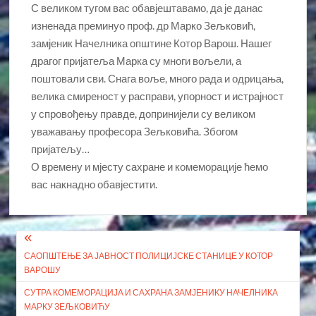
С великом тугом вас обавјештавамо, да је данас
изненада преминуо проф. др Марко Зељковић,
замјеник Начелника општине Котор Варош. Нашег
драгог пријатеља Марка су многи вољели, а
поштовали сви. Снага воље, много рада и одрицања,
велика смиреност у расправи, упорност и истрајност
у спровођењу правде, допринијели су великом
уважавању професора Зељковића. Збогом
пријатељу…
О времену и мјесту сахране и комеморације ћемо
вас накнадно обавјестити.
Кретање
САОПШТЕЊЕ ЗА ЈАВНОСТ ПОЛИЦИЈСКЕ СТАНИЦЕ У КОТОР
чланка
ВАРОШУ
СУТРА КОМЕМОРАЦИЈА И САХРАНА ЗАМЈЕНИКУ НАЧЕЛНИКА
МАРКУ ЗЕЉКОВИЋУ