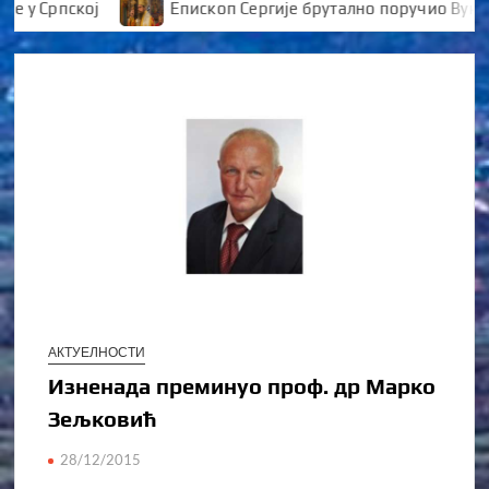
 Српској
Епископ Сергије брутално поручио Вуканов
АКТУЕЛНОСТИ
Изненада преминуо проф. др Марко
Зељковић
28/12/2015