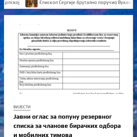
ској
Епископ Сергије брутално поручио Вукановићу 
ВИЈЕСТИ
Јавни оглас за попуну резервног
списка за чланове бирачких одбора
и мобилних тимова