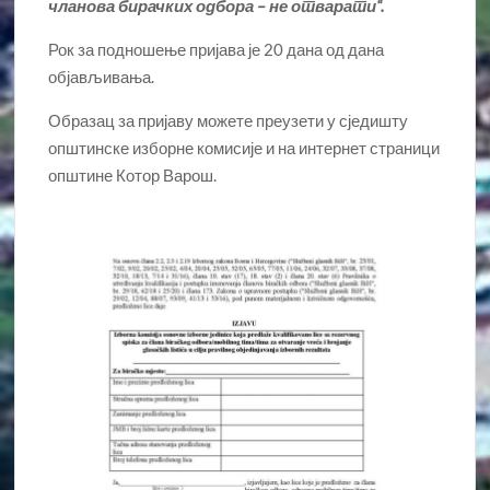
чланова бирачких одбора – не отварати“.
Рок за подношење пријава је 20 дана од дана
објављивања.
Образац за пријаву можете преузети у сједишту
општинске изборне комисије и на интернет страници
општине Котор Варош.