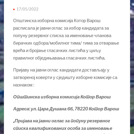
17/05/2022
Општинска изборна комисија Котор Варош
расписала је јавни оглас за избор кандидата за
попуну резервног списка за именовање чланова
бирачких одбора/мобилног тима/ тима за отварање
врећа и бројање гласачких листића у циљу
правилног обједињавања гласачких листића.
Пријаву на јавни оглас кандидати достављају у
затвореној коверти у сједишту изборне комисије са
назнаком :
Општинска изборна комисија Котор Варош
Адреса: ул. Цара Душана бб, 78220 Котор Варош
„Пријава на јавни оглас за попуну резервног
списка квалификованих особа за именовање