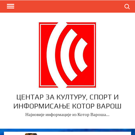
Skip
Search
to
content
ЦЕНТАР ЗА КУЛТУРУ, СПОРТ И
ИНФОРМИСАЊЕ КОТОР ВАРОШ
Најновије информације из Котор Вароша…