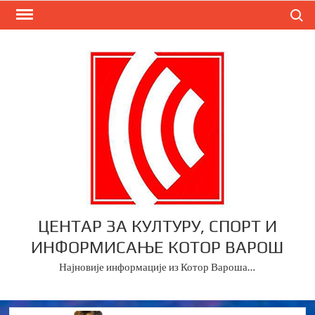
Skip
Search
to
content
ЦЕНТАР ЗА КУЛТУРУ, СПОРТ И
ИНФОРМИСАЊЕ КОТОР ВАРОШ
Најновије информације из Котор Вароша…