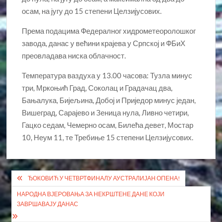
осам, на југу до 15 степени Целзијусових.
Према подацима Федералног хидрометеоролошког
завода, данас у већини крајева у Српској и ФБиХ
преовладава ниска облачност.
Температура ваздуха у 13.00 часова: Тузла минус
три, Мркоњић Град, Соколац и Градачац два,
Бањалука, Бијељина, Добој и Приједор минус један,
Вишеград, Сарајево и Зеница нула, Ливно четири,
Гацко седам, Чемерно осам, Билећа девет, Мостар
10, Неум 11, те Требиње 15 степени Целзијусових.
Кретање
ЂОКОВИЋ У ЧЕТВРТФИНАЛУ АУСТРАЛИЈАН ОПЕНА!
чланка
НАРОДНА ВЈЕРОВАЊА ЗА НЕКРШТЕНЕ ДАНЕ КОЈИ
ЗАВРШАВАЈУ ДАНАС