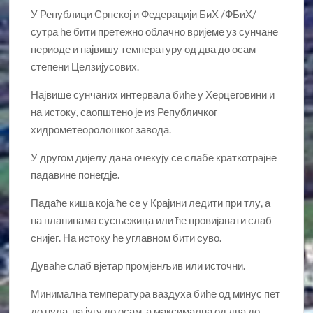
У Републици Српској и Федерацији БиХ /ФБиХ/
сутра ће бити претежно облачно вријеме уз сунчане
периоде и највишу температуру од два до осам
степени Целзијусових.
Највише сунчаних интервала биће у Херцеговини и
на истоку, саопштено је из Републичког
хидрометеоролошког завода.
У другом дијелу дана очекују се слабе краткотрајне
падавине понегдје.
Падаће киша која ће се у Крајини ледити при тлу, а
на планинама сусњежица или ће провијавати слаб
снијег. На истоку ће углавном бити суво.
Дуваће слаб вјетар промјенљив или источни.
Минимална температура ваздуха биће од минус пет
до нула, на југу до осам, а максимална од два до