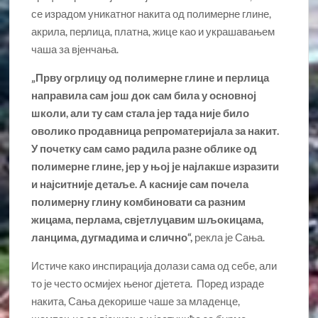
се израдом уникатног накита од полимерне глине,
акрила, перлица, платна, жице као и украшавањем
чаша за вјенчања.
„Прву огрлицу од полимерне глине и перлица
направила сам још док сам била у основној
школи, али ту сам стала јер тада није било
оволико продавница репроматеријала за накит.
У почетку сам само радила разне облике од
полимерне глине, јер у њој је најлакше изразити
и најситније детаље. А касније сам почела
полимерну глину комбиновати са разним
жицама, перлама, свјетлуцавим шљокицама,
ланцима, дугмадима и слично“,
рекла је Сања.
Истиче како инспирација долази сама од себе, али
то је често осмијех њеног дјетета. Поред израде
накита, Сања декорише чаше за младенце,