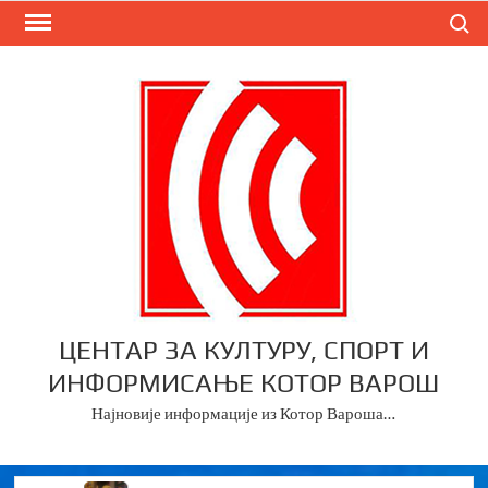
Skip
Search
to
content
ЦЕНТАР ЗА КУЛТУРУ, СПОРТ И
ИНФОРМИСАЊЕ КОТОР ВАРОШ
Најновије информације из Котор Вароша…