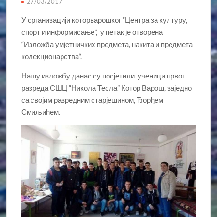
27/03/2017
У организацији которварошког “Центра за културу,
спорт и информисање”, у петак је отворена
“Изложба умјетничких предмета, накита и предмета
колекционарства“.
Нашу изложбу данас су посјетили ученици првог
разреда СШЦ “Никола Тесла” Котор Варош, заједно
са својим разредним старјешином, Ђорђем
Смиљићем.