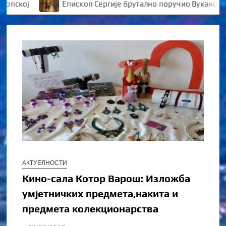
ој
Епископ Сергије брутално поручио Вукановићу “
АКТУЕЛНОСТИ
Кино-сала Котор Варош: Изложба
умјетничких предмета,накита и
предмета колекционарства