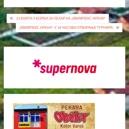
Кретање
25 ЕКИПА У БОРБИ ЗА ПЕХАР НА „КВИМПЕКС АРЕНИ“
чланка
„КВИМПЕКС АРЕНА“: У 18 ЧАСОВА ОТВАРАЊЕ ТУРНИРА