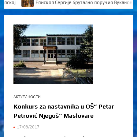
ј
Епископ Сергије брутално поручио Вукановићу “У
АКТУЕЛНОСТИ
Konkurs za nastavnika u OŠ“ Petar
Petrović Njegoš“ Maslovare
17/08/2017