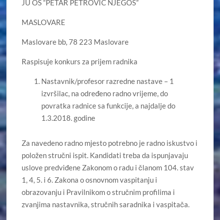
JU OŠ “PETAR PETROVIĆ NJEGOŠ”
MASLOVARE
Maslovare bb, 78 223 Maslovare
Raspisuje konkurs za prijem radnika
Nastavnik/profesor razredne nastave – 1
izvršilac, na određeno radno vrijeme, do
povratka radnice sa funkcije, a najdalje do
1.3.2018. godine
Za navedeno radno mjesto potrebno je radno iskustvo i
položen stručni ispit. Kandidati treba da ispunjavaju
uslove predviđene Zakonom o radu i članom 104. stav
1, 4, 5. i 6. Zakona o osnovnom vaspitanju i
obrazovanju i Pravilnikom o stručnim profilima i
zvanjima nastavnika, stručnih saradnika i vaspitača.