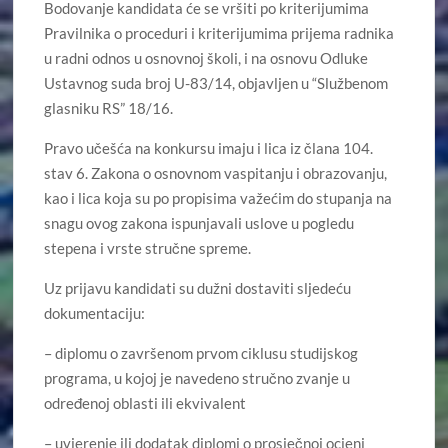
Bodovanje kandidata će se vršiti po kriterijumima
Pravilnika o proceduri i kriterijumima prijema radnika
u radni odnos u osnovnoj školi, i na osnovu Odluke
Ustavnog suda broj U-83/14, objavljen u “Službenom
glasniku RS” 18/16.
Pravo učešća na konkursu imaju i lica iz člana 104.
stav 6. Zakona o osnovnom vaspitanju i obrazovanju,
kao i lica koja su po propisima važećim do stupanja na
snagu ovog zakona ispunjavali uslove u pogledu
stepena i vrste stručne spreme.
Uz prijavu kandidati su dužni dostaviti sljedeću
dokumentaciju:
– diplomu o završenom prvom ciklusu studijskog
programa, u kojoj je navedeno stručno zvanje u
određenoj oblasti ili ekvivalent
– uvjerenje ili dodatak diplomi o prosječnoj ocjeni