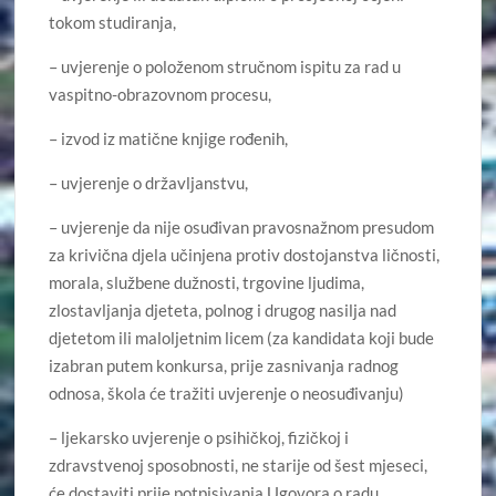
tokom studiranja,
– uvjerenje o položenom stručnom ispitu za rad u
vaspitno-obrazovnom procesu,
– izvod iz matične knjige rođenih,
– uvjerenje o državljanstvu,
– uvjerenje da nije osuđivan pravosnažnom presudom
za krivična djela učinjena protiv dostojanstva ličnosti,
morala, službene dužnosti, trgovine ljudima,
zlostavljanja djeteta, polnog i drugog nasilja nad
djetetom ili maloljetnim licem (za kandidata koji bude
izabran putem konkursa, prije zasnivanja radnog
odnosa, škola će tražiti uvjerenje o neosuđivanju)
– ljekarsko uvjerenje o psihičkoj, fizičkoj i
zdravstvenoj sposobnosti, ne starije od šest mjeseci,
će dostaviti prije potpisivanja Ugovora o radu,