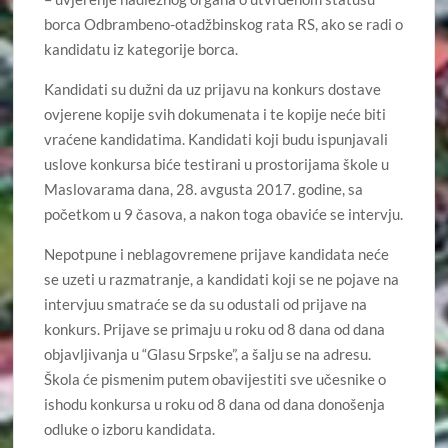
borca Odbrambeno-otadžbinskog rata RS, ako se radi o
kandidatu iz kategorije borca.
Kandidati su dužni da uz prijavu na konkurs dostave
ovjerene kopije svih dokumenata i te kopije neće biti
vraćene kandidatima. Kandidati koji budu ispunjavali
uslove konkursa biće testirani u prostorijama škole u
Maslovarama dana, 28. avgusta 2017. godine, sa
početkom u 9 časova, a nakon toga obaviće se intervju.
Nepotpune i neblagovremene prijave kandidata neće
se uzeti u razmatranje, a kandidati koji se ne pojave na
intervjuu smatraće se da su odustali od prijave na
konkurs. Prijave se primaju u roku od 8 dana od dana
objavljivanja u “Glasu Srpske”, a šalju se na adresu.
Škola će pismenim putem obavijestiti sve učesnike o
ishodu konkursa u roku od 8 dana od dana donošenja
odluke o izboru kandidata.