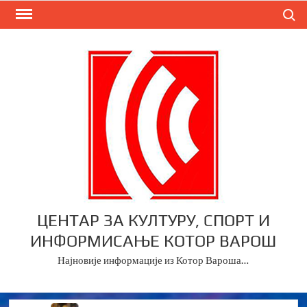
Skip
Search
to
content
ЦЕНТАР ЗА КУЛТУРУ, СПОРТ И
ИНФОРМИСАЊЕ КОТОР ВАРОШ
Најновије информације из Котор Вароша…