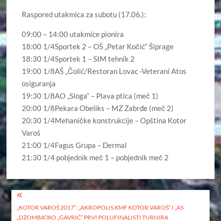
Raspored utakmica za subotu (17.06.):
09:00 – 14:00 utakmice pionira
18:00 1/4Sportek 2 – OŠ „Petar Kočić“ Šiprage
18:30 1/4Sportek 1 – SIM tehnik 2
19:00 1/8AŠ „Čolić/Restoran Lovac -Veterani Atos
osiguranja
19:30 1/8AO „Sloga“ – Plava ptica (meč 1)
20:00 1/8Pekara Obeliks – MZ Zabrđe (meč 2)
20:30 1/4Mehaničke konstrukcije – Opština Kotor
Varoš
21:00 1/4Fagus Grupa – Dermal
21:30 1/4 pobjednik meč 1 – pobjednik meč 2
Кретање
„KOTOR VAROŠ 2017“: „AKROPOLIS KMF KOTOR VAROŠ“ I „AS
чланка
„DŽOMBA“/AO „GAVRIĆ“ PRVI POLUFINALISTI TURNIRA