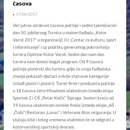
časova
17/06/2017
Već jutros od devet časova počinje i sedmi takmičarski
dan 50. jubilarnog Turnira u malom fudbalu „Kotor
Varoš 2017“ u organizaciji JU „Centar za kulturu, sport
i informisanje“ i uz podršku generalnog pokrovitelja
turnira Opštine Kotor Varoš. Sedmi dan nam dan
turnira nam donosi bogat program. Od 9 časova
počinje pionirski dio turnira, gdje će svoja fudbalska
znanja pokazati dječaci u dvije starosne kategorije
(mlađi pioniri i pioniri). Turnir firmi i preduzeća počinje
u 18 časova četvrtfinalnom utakmicom između ekipa
Sportek 2 i OŠ „Petar Kočić“ Šiprage. Seniori kreću od
19 časova utakmicom osmine finala između ekipa „AŠ
„Čolić“/Restoran „Lovac“ i Veterana Atos osiguranja. U
slučaju kiše i lošeg vremena utakmice će se odigrati u
kotorvaroškoj sportskoj dvorani.