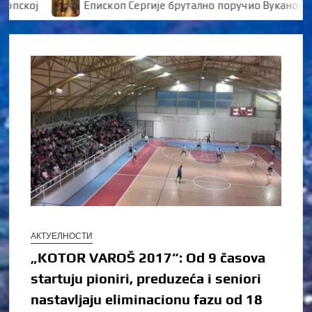
кој
Епископ Сергије брутално поручио Вукановићу “
АКТУЕЛНОСТИ
„KOTOR VAROŠ 2017“: Od 9 časova
startuju pioniri, preduzeća i seniori
nastavljaju eliminacionu fazu od 18