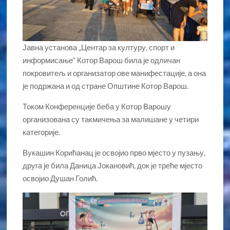
Јавна установа „Центар за културу, спорт и
информисање“ Котор Варош била је одличан
покровитељ и организатор ове манифестације, а она
је подржана и од стране Општине Котор Варош.
Током Конференције беба у Котор Варошу
организована су такмичења за малишане у четири
категорије.
Вукашин Корићанац је освојио прво мјесто у пузању,
друга је била Даница Јокановић, док је треће мјесто
освојио Душан Голић.