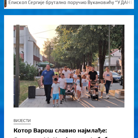
је брутално поручио Вукановићу “У ДАНЕ НАЈВЕЋЕ ТУГЕ ШИР
ВИЈЕСТИ
Котор Варош славио најмлађе: