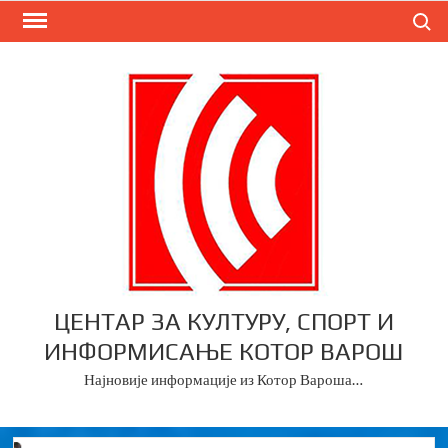
Skip
Search
to
content
ЦЕНТАР ЗА КУЛТУРУ, СПОРТ И
ИНФОРМИСАЊЕ КОТОР ВАРОШ
Најновије информације из Котор Вароша…