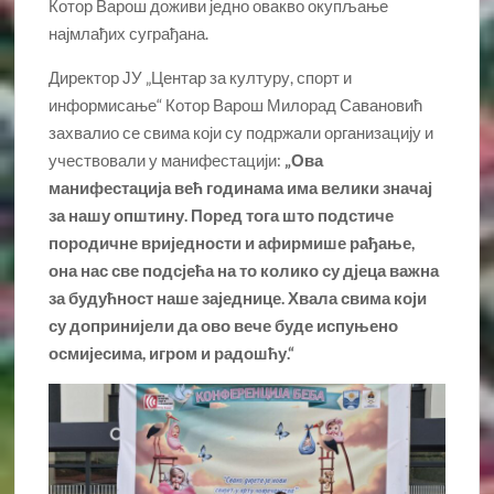
Котор Варош доживи једно овакво окупљање
најмлађих суграђана.
Директор ЈУ „Центар за културу, спорт и
информисање“ Котор Варош Милорад Савановић
захвалио се свима који су подржали организацију и
учествовали у манифестацији:
„Ова
манифестација већ годинама има велики значај
за нашу општину. Поред тога што подстиче
породичне вриједности и афирмише рађање,
она нас све подсјећа на то колико су дјеца важна
за будућност наше заједнице. Хвала свима који
су допринијели да ово вече буде испуњено
осмијесима, игром и радошћу.“