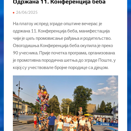
Одржана 11. Конференција беба
26/06/2025
На платоу испред зграде општине вечерас је
одржана 11. Конференција беба, манифестација
чији је циљ промовисање рађања и родитељство.
Овогодишња Конференција беба окупила је преко
90 учесника. Прије почетка програма, организована
је промотивна породична шетња до зграде Поште, у
којој су учествовале бројне породице са дјецом.