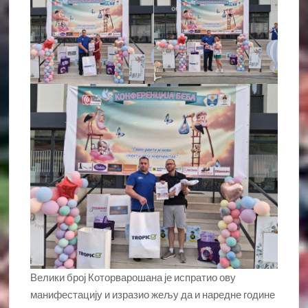
Велики број Которварошана је испратио ову
манифестацију и изразио жељу да и наредне године