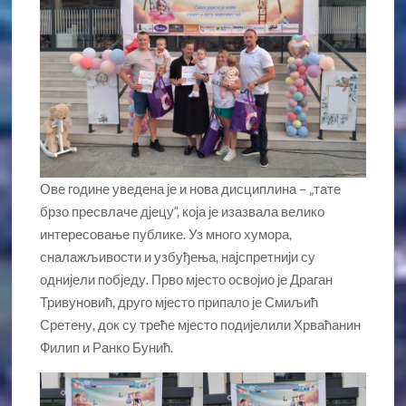
Ове године уведена је и нова дисциплина – „тате
брзо пресвлаче дјецу“, која је изазвала велико
интересовање публике. Уз много хумора,
сналажљивости и узбуђења, најспретнији су
однијели побједу. Прво мјесто освојио је Драган
Тривуновић, друго мјесто припало је Смиљић
Сретену, док су треће мјесто подијелили Хрваћанин
Филип и Ранко Бунић.