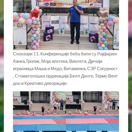
Спонзори 11. Конференције беба били су Рајфајзен
банка,Тропик, Моја апотека, Виолета, Дјечија
играоница Маша и Медо, Витаминка, СЗР Сигурност
, Стоматолошка ординација Белл Денте, Термо Вент
доо и Креативо декорације.