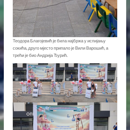
Теодора Благојевић је била најбржа у испијању
сокића, друго мјесто припало је Вили Варошић, а
трећи је био Андрија Ђурић.