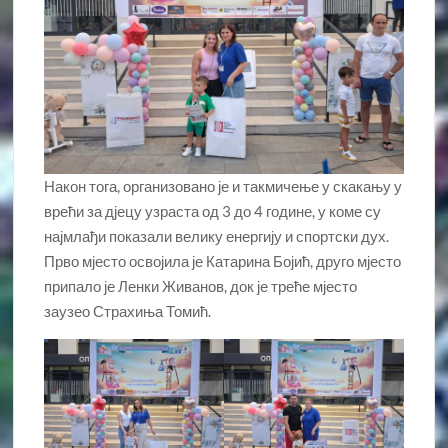
Након тога, организовано је и такмичење у скакању у
врећи за дјецу узраста од 3 до 4 године, у коме су
најмлађи показали велику енергију и спортски дух.
Прво мјесто освојила је Катарина Бојић, друго мјесто
припало је Ленки Живанов, док је треће мјесто
заузео Страхиња Томић.