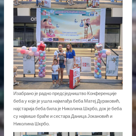
Изабрано је радно предсједништво Конференције
беба у које је ушла најмлађа беба Матеј Дураковић,
најстарија беба била је Николина Шкрбо, док је беба
су највише браће и сестара Даница Јокановић и
Николина Шкрбо.