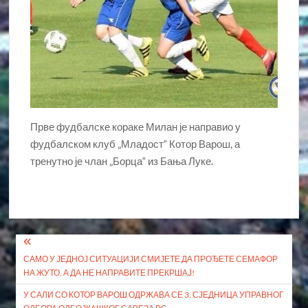
Прве фудбалске кораке Милан је направио у
фудбалском клуб „Младост“ Котор Варош, а
тренутно је члан „Борца“ из Бања Луке.
Кретање
САМО У ЈЕДНОЈ СИТУАЦИЈИ СМИЈЕТЕ ДА ПРОЂЕТЕ СЕМАФОР
чланка
НА ЖУТО, А ДА НЕ НАПРАВИТЕ ПРЕКРШАЈ!
У САЛИ СО КОТОР ВАРОШ ОДРЖАВА СЕ 3. СЈЕДНИЦА УПРАВНОГ