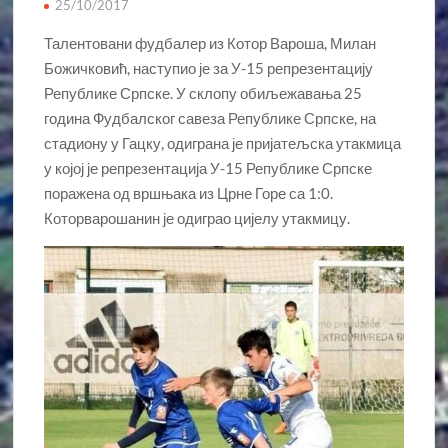
25/10/2017
Талентовани фудбалер из Котор Вароша, Милан
Божичковић, наступио је за У-15 репрезентацију
Републике Српске. У склопу обиљежавања 25
година Фудбалског савеза Републике Српске, на
стадиону у Гацку, одиграна је пријатељска утакмица
у којој је репрезентација У-15 Републике Српске
поражена од вршњака из Црне Горе са 1:0.
Которварошанин је одиграо цијелу утакмицу.