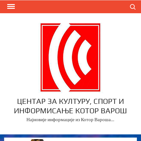
Skip
Search
to
content
ЦЕНТАР ЗА КУЛТУРУ, СПОРТ И
ИНФОРМИСАЊЕ КОТОР ВАРОШ
Најновије информације из Котор Вароша…