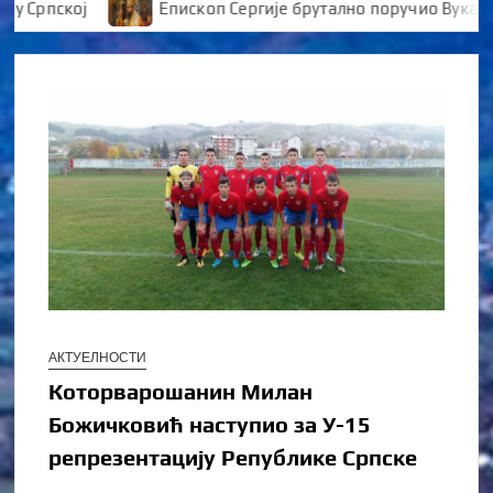
пској
Епископ Сергије брутално поручио Вукановићу
АКТУЕЛНОСТИ
Которварошанин Милан
Божичковић наступио за У-15
репрезентацију Републике Српске