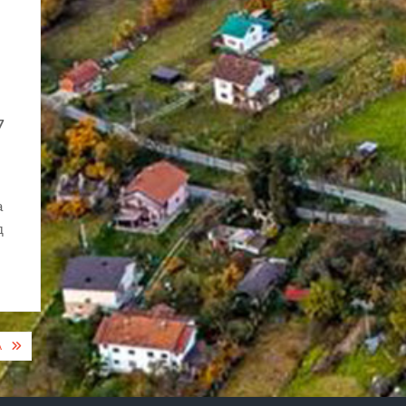
7
а
д
А