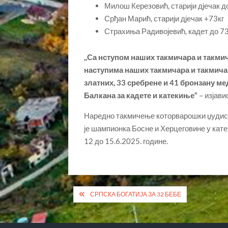
Милош Керезовић, старији дјечак д
Срђан Марић, старији дјечак +73кг
Страхиња Радивојевић, кадет до 73
,,Са нступом наших такмичара и такм
наступима наших такмичара и такмичар
златних, 33 сребрене и 41 бронзану м
Балкана за кадете и катекиње“
– изјави
Наредно такмичење которварошки џудисти
је шампионка Босне и Херцеговине у кате
12 до 15.6.2025. године.
Кретање
СРПСКА БОГАТИЈА ЗА 32 БЕБЕ
чланка