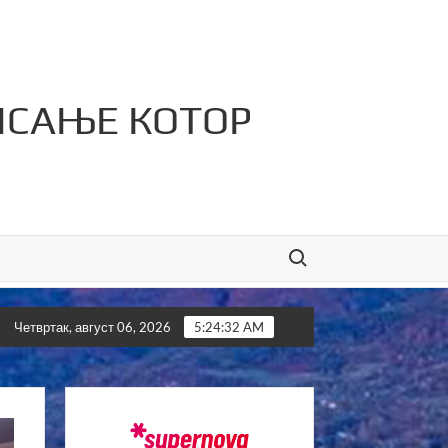
ИСАЊЕ КОТОР
Search for:
сервис „Филип“ освојио 11. Илиндански турнир у малом фудб
Четвртак, август 06, 2026
5:24:33 AM