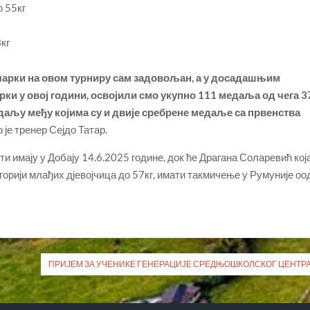
о 55кг
кг
ичарки на овом турниру сам задовољан, а у досадашњим
ки у овој години, освојили смо укупно 111 медаља од чега 3
едаљу међу којима су и двије сребрене медаље са првенства
о је тренер Сејдо Татар.
 имају у Добају 14.6.2025 године, док ће Драгана Соларевић кој
горији млађих дјевојчица до 57кг, имати такмичење у Румуније оо
ПРИЈЕМ ЗА УЧЕНИКЕ ГЕНЕРАЦИЈЕ СРЕДЊОШКОЛСКОГ ЦЕНТР