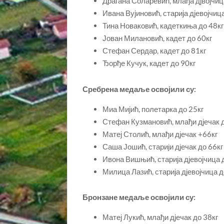
Драгана Соларевић, млађа дјвојчиц
Ивана Вујиновић, старија дјевојчиц
Тина Новаковић, кадеткиња до 48кг
Јован Милановић, кадет до 60кг
Стефан Сердар, кадет до 81кг
Ђорђе Кучук, кадет до 90кг
Сребрена медаље освојили су:
Миа Мијић, полетарка до 25кг
Стефан Кузмановић, млађи дјечак д
Матеј Столић, млађи дјечак +66кг
Саша Јошић, старији дјечак до 66кг
Ивона Вишњић, старија дјевојчица 
Милица Лазић, старија дјевојчица д
Бронзане медаље освојили су:
Матеј Лукић, млађи дјечак до 38кг