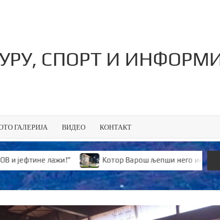
ТУРУ, СПОРТ И ИНФОРМ
ОТО ГАЛЕРИЈА
ВИДЕО
КОНТАКТ
 лажи!”
Kотор Варош љепши него икад
Ауто-