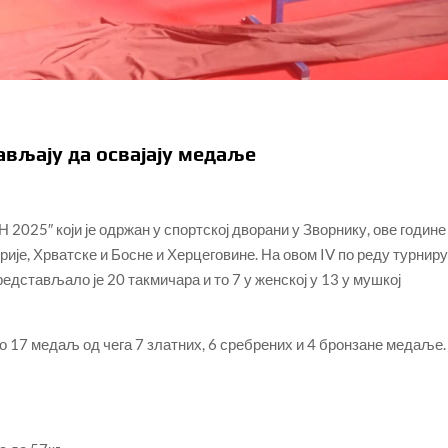
вљају да освајају медаље
2025″ који је одржан у спортској дворани у Зворнику, ове године
трије, Хрватске и Босне и Херцеговине. На овом IV по реду турнир
редстављало је 20 такмичара и то 7 у женској у 13 у мушкој
о 17 медаљ од чега 7 златних, 6 сребрених и 4 бронзане медаље.