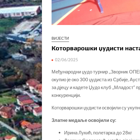
ВИЈЕСТИ
Которварошки џудисти наста
02/06/2025
Међународни џудо турнир ,,Зворник ОПЕН 
окупио је око 300 џудиста из Србије, Аус
за дјецу и кадете Џудо клуб ,,Младост“ п
конкуренцији.
Которварошки џудисти освојили су укупн
Златне медаље освојили су:
Ирина Лукић, полетарка до 28кг