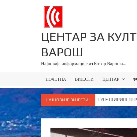
Skip
to
content
ЦЕНТАР ЗА КУЛ
ВАРОШ
Најновије информације из Котор Вароша…
ПОЧЕТНА
ВИЈЕСТИ
ЦЕНТАР
Ф
о Вукановићу “У ДАНЕ НАЈВЕЋЕ ТУГЕ ШИРИШ ОТРОВ и јефтине
НАЈНОВИЈЕ ВИЈЕСТИ :