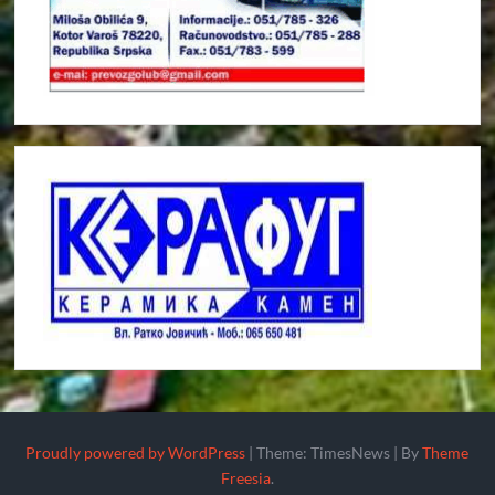
Proudly powered by WordPress
|
Theme: TimesNews
|
By
Theme
Freesia
.