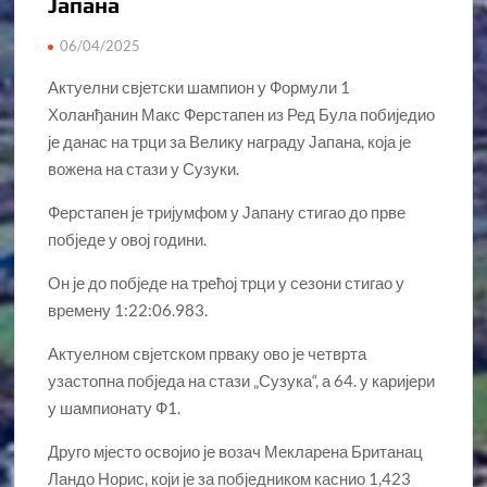
Јапана
06/04/2025
Актуелни свјетски шампион у Формули 1
Холанђанин Макс Ферстапен из Ред Була побиједио
је данас на трци за Велику награду Јапана, која је
вожена на стази у Сузуки.
Ферстапен је тријумфом у Јапану стигао до прве
побједе у овој години.
Он је до побједе на трећој трци у сезони стигао у
времену 1:22:06.983.
Актуелном свјетском прваку ово је четврта
узастопна побједа на стази „Сузука“, а 64. у каријери
у шампионату Ф1.
Друго мјесто освојио је возач Мекларена Британац
Ландо Норис, који је за побједником каснио 1,423