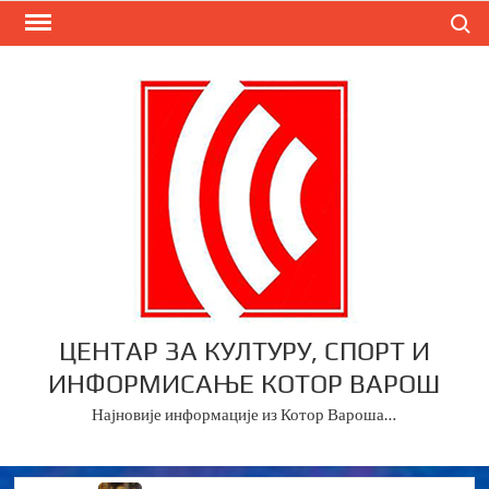
Skip
Search
to
content
ЦЕНТАР ЗА КУЛТУРУ, СПОРТ И
ИНФОРМИСАЊЕ КОТОР ВАРОШ
Најновије информације из Котор Вароша…