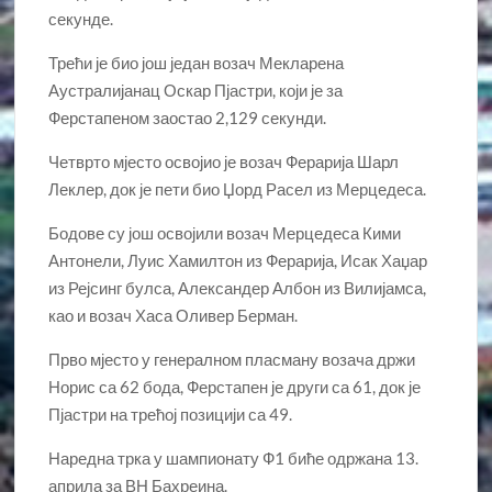
секунде.
Трећи је био још један возач Мекларена
Аустралијанац Оскар Пјастри, који је за
Ферстапеном заостао 2,129 секунди.
Четврто мјесто освојио је возач Ферарија Шарл
Леклер, док је пети био Џорд Расел из Мерцедеса.
Бодове су још освојили возач Мерцедеса Кими
Антонели, Луис Хамилтон из Ферарија, Исак Хаџар
из Рејсинг булса, Александер Албон из Вилијамса,
као и возач Хаса Оливер Берман.
Прво мјесто у генералном пласману возача држи
Норис са 62 бода, Ферстапен је други са 61, док је
Пјастри на трећој позицији са 49.
Наредна трка у шампионату Ф1 биће одржана 13.
априла за ВН Бахреина.