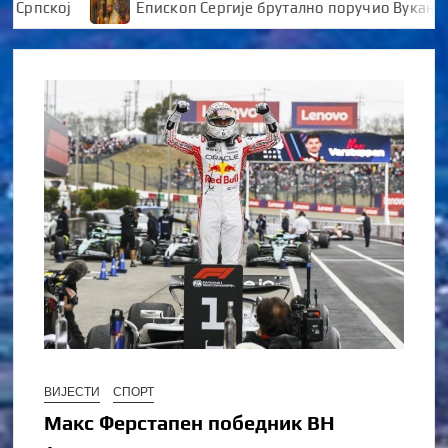
ској
Епископ Сергије брутално поручио Вукановићу
ВИЈЕСТИ
СПОРТ
Макс Ферстапен победник ВН