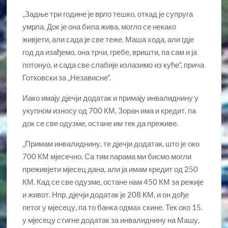
„Задње три године је врло тешко, откад је супруга
умрла. Док је она била жива, могло се некако
живјети, али сада је све теже. Маша хода, али гд‌је
год да изађемо, она трчи, гребе, вришти, па сам и ја
потонуо, и сада све слабије излазимо из куће“, прича
Готковски за „Независне“.
Иако имају д‌јечји додатак и примају инвалиднину у
укупном износу од 700 КМ, Зоран има и кредит, па
док се све одузме, остане им тек да преживе.
„Примам инвалиднину, те д‌јечји додатак, што је око
700 КМ мјесечно. Са тим парама ми бисмо могли
преживјети мјесец дана, али ја имам кредит од 250
КМ. Кад се све одузме, остане нам 450 КМ за режије
и живот. Нпр. д‌јечји додатак је 208 КМ, и он дође
петог у мјесецу, па то банка одмах скине. Тек око 15.
у мјесецу стигне додатак за инвалиднину на Машу,