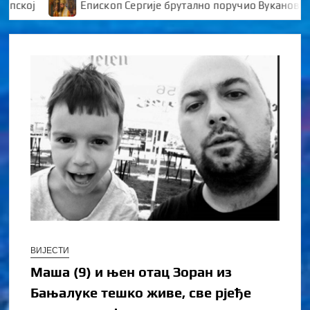
ј
Епископ Сергије брутално поручио Вукановићу “У
ВИЈЕСТИ
Маша (9) и њен отац Зоран из
Бањалуке тешко живе, све рјеђе