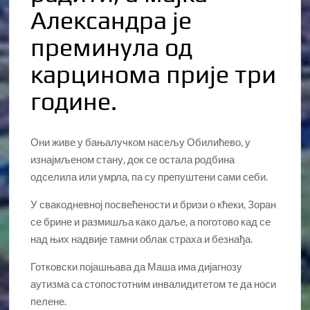
Александра је
преминула од
карцинома прије три
године.
Они живе у бањалучком насељу Обилићево, у
изнајмљеном стану, док се остала родбина
одселила или умрла, па су препуштени сами себи.
У свакодневној посвећености и бризи о кћеки, Зоран
се брине и размишља како даље, а поготово кад се
над њих надвије тамни облак страха и безнађа.
Готковски појашњава да Маша има дијагнозу
аутизма са стопостотним инвалидитетом те да носи
пелене.