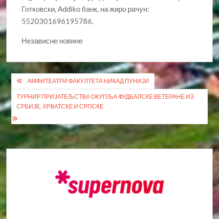
Готковски, Addiko банк, на жиро рачун:
5520301696195786.
Независне новине
Кретање
АМФИТЕАТРИ ФАКУЛТЕТА НИКАД ПУНИЈИ
чланка
ТУРНИР ПРИЈАТЕЉСТВА ОКУПЉА ФУДБАЛСКЕ ВЕТЕРАНЕ ИЗ
СРБИЈЕ, ХРВАТСКЕ И СРПСКЕ