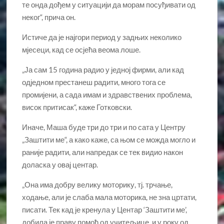
те онда дођем у ситуацији да морам посуђивати од
неког“, прича он.
Истиче да је најгори период у задњих неколико
мјесеци, кад се осјећа веома лоше.
„Ја сам 15 година радио у једној фирми, али кад
од‌једном престанеш радити, много тога се
промијени, а сада имам и здравствених проблема,
висок притисак“, каже Готковски.
Иначе, Маша буде три до три и по сата у Центру
„Заштити ме“, а како каже, са њом се можда могло и
раније радити, али напредак се тек видио након
доласка у овај центар.
„Она има добру велику моторику, тј. трчање,
ходање, али је слаба мала моторика, не зна цртати,
писати. Тек кад је кренула у Центар ‘Заштити ме’,
добила је праву помоћ од учитељице, и у року од