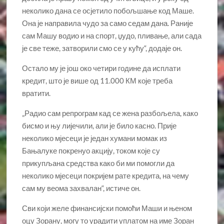
неколико дана се осјетило побољшање код Маше.
Она је направила чудо за само седам дана. Раније
сам Машу водио и на спорт, џудо, пливање, али сада
је све теже, затворили смо се у кућу“, додаје он.
Остало му је још око четири године да исплати
кредит, што је више од 11.000 КМ које треба
вратити.
„Радио сам репрограм кад се жена разбољела, како
бисмо и њу лијечили, али је било касно. Прије
неколико мјесеци је један хумани момак из
Бањалуке покренуо акцију, током које су
прикупљана средства како би ми помогли да
неколико мјесеци покријем рате кредита, на чему
сам му веома захвалан“, истиче он.
Сви који желе финансијски помоћи Маши и њеном
оцу Зорану, могу то урадити уплатом на име Зоран