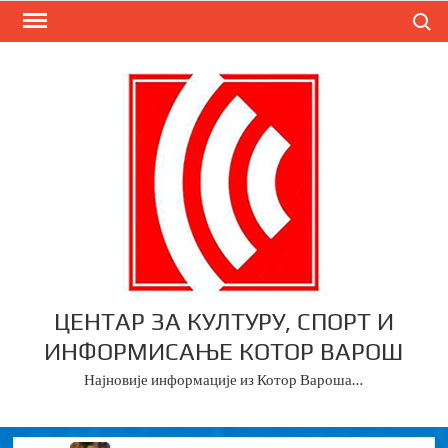
Skip
Search
to
content
ЦЕНТАР ЗА КУЛТУРУ, СПОРТ И
ИНФОРМИСАЊЕ КОТОР ВАРОШ
Најновије информације из Котор Вароша…