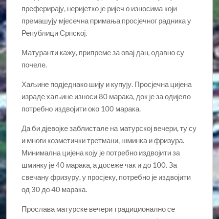
преферирају, неријетко је ријеч о износима који
премашују мјесечна примања просјечног радника у
Републици Српској.
Матуранти кажу, припреме за овај дан, одавно су
почеле.
Хаљине подједнако шију и купују. Просјечна цијена
израде хаљине износи 80 марака, док је за одијело
потребно издвојити око 100 марака.
Да би дјевојке заблистале на матурској вечери, ту су
и многи козметички третмани, шминка и фризура.
Минимална цијена коју је потребно издвојити за
шминку је 40 марака, а досеже чак и до 100. За
свечану фризуру, у просјеку, потребно је издвојити
од 30 до 40 марака.
Прослава матурске вечери традиционално се