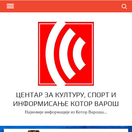
Skip
Search
to
content
ЦЕНТАР ЗА КУЛТУРУ, СПОРТ И
ИНФОРМИСАЊЕ КОТОР ВАРОШ
Најновије информације из Котор Вароша…