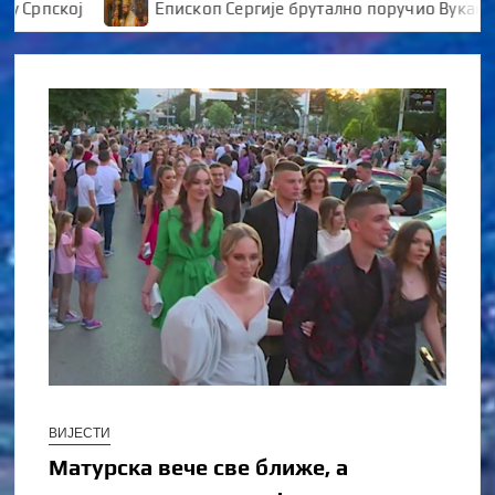
пској
Епископ Сергије брутално поручио Вукановићу
ВИЈЕСТИ
Матурска вече све ближе, а