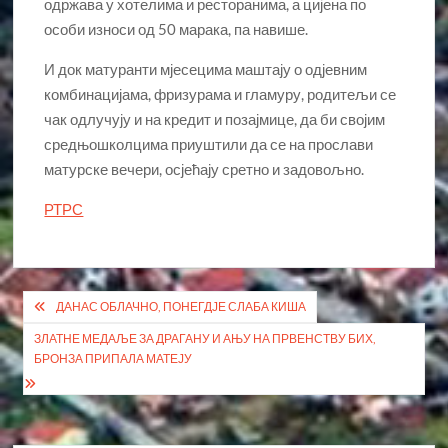
одржава у хотелима и ресторанима, а цијена по
особи износи од 50 марака, па навише.
И док матуранти мјесецима маштају о одјевним
комбинацијама, фризурама и гламуру, родитељи се
чак одлучују и на кредит и позајмице, да би својим
средњошколцима приуштили да се на прослави
матурске вечери, осјећају сретно и задовољно.
РТРС
Кретање
ДАНАС ОБЛАЧНО, ПОНЕГДЈЕ СЛАБА КИША
чланка
ЗЛАТНЕ МЕДАЉЕ ЗА ДРАГАНУ И АЊУ НА ПРВЕНСТВУ БИХ,
БРОНЗА ПРИПАЛА МАТЕЈУ