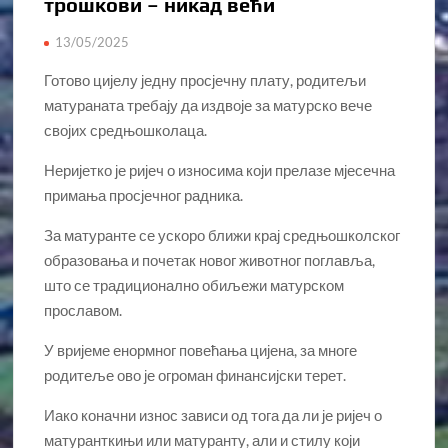
трошкови – никад већи
13/05/2025
Готово цијелу једну просјечну плату, родитељи
матураната требају да издвоје за матурско вече
својих средњошколаца.
Неријетко је ријеч о износима који прелазе мјесечна
примања просјечног радника.
За матуранте се ускоро ближи крај средњошколског
образовања и почетак новог животног поглавља,
што се традиционално обиљежи матурском
прославом.
У вријеме енормног повећања цијена, за многе
родитеље ово је огроман финансијски терет.
Иако коначни износ зависи од тога да ли је ријеч о
матуранткињи или матуранту, али и стилу који