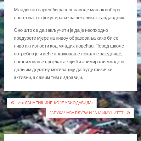
Млади као најчешћи разлог наводе мањак избора
спортова, те фокусирање на неколико стандардних.
Оно што се да закључити је да је неопходно
предузети мјере на нивоу образовања како би се
ниво активности код младих повећао. Поред школе
потребно је и веће ангажовање локалне заједнице,
организовање пројеката који би анимирали младе и
дали им додатну мотивацију да буду физички
активни, а самим тим и здравији.
Кретање
210 ДАНА ТИШИНЕ: КО ЈЕ УБИО ДАВИДА?
чланка
ЈАБУКА ЧУВА ПЛУЋА И ЈАЧА ИМУНИТЕТ