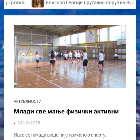
рпској
Епископ Сергије брутално поручио Вуканови
АКТУЕЛНОСТИ
Млади све мање физички активни
22/10/2018
Иако се никада више није причало о спорту,