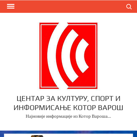
Skip
Search
to
content
ЦЕНТАР ЗА КУЛТУРУ, СПОРТ И
ИНФОРМИСАЊЕ КОТОР ВАРОШ
Најновије информације из Котор Вароша…