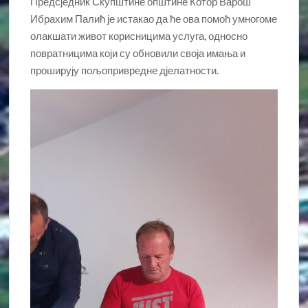
Предсједник Скупштине општине Котор Варош
Ибрахим Палић је истакао да ће ова помоћ умногоме
олакшати живот корисницима услуга, односно
повратницима који су обновили своја имања и
проширују пољопривредне дјелатности.