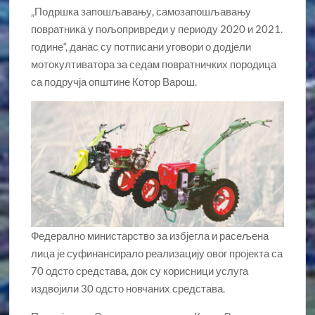
„Подршка запошљавању, самозапошљавању
повратника у пољопривреди у периоду 2020 и 2021.
године“, данас су потписани уговори о додјели
мотокултиватора за седам повратничких породица
са подручја општине Котор Варош.
Федерално министарство за избјегла и расељена
лица је суфинансирало реализацију овог пројекта са
70 одсто средстава, док су корисници услуга
издвојили 30 одсто новчаних средстава.