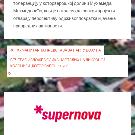
толеранцију у которварошкој долини Мухамеда
Мехмедовића, који је нагласио да овакви пројекти
отварају перспективу одрживог повратка и јачања
привредних активности.
Кретање
ХУМАНИТАРНА ПРЕДСТАВА ЗА ПАНТУ БОЈИЋА
чланка
ВЕЧЕРАС ИЗЛОЖБА СЛИКА НАСТАЛИХ НА ЛИКОВНОЈ
КОЛОНИЈИ „КОТОР ВАРОШ 2020“