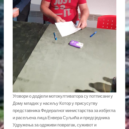
Уговори о додјели мотокултиватора су потписани у
Дому младих у насељу Котор у присусутву
представника Федералног министарства за избјегла
и расељена лица Енвера Суљића и предсједника
Удружења за одрживи повратак, суживот и