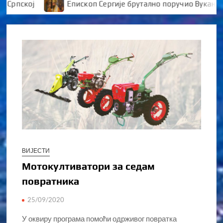
кој
Епископ Сергије брутално поручио Вукановићу “
ВИЈЕСТИ
Мотокултиватори за седам
повратника
25/09/2020
У оквиру програма помоћи одрживог повратка