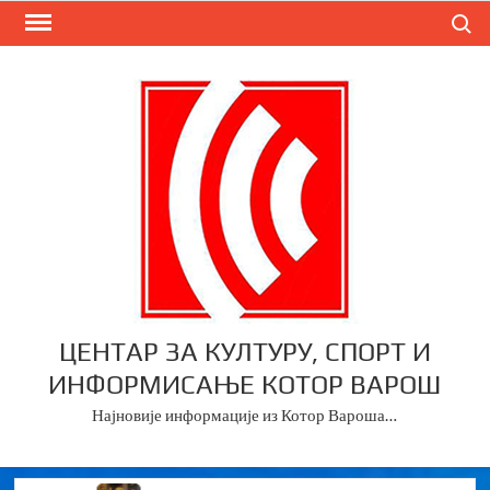
Skip
Search
to
content
ЦЕНТАР ЗА КУЛТУРУ, СПОРТ И
ИНФОРМИСАЊЕ КОТОР ВАРОШ
Најновије информације из Котор Вароша…