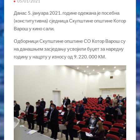
05/01/2021
Данас 5. јануара 2021. године одежана је посебна
(конститутивна) сједница Скупштине општине Котор
Варош у кино сали.
Одборници Скупштине општине СО Котор Варош су
на данашњем засједању усвојили буџет за наредну
годину у нацрту у износу од 9. 220. 000 КМ.