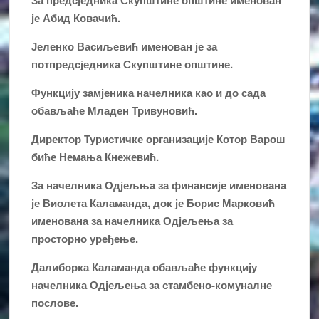
За предсједника Скупштине општине именован
је Абид Ковачић.
Јеленко Васиљевић именован је за
потпредсједника Скупштине општине.
Функцију замјеника начелника као и до сада
обављаће Младен Тривуновић.
Директор Туристичке организације Котор Варош
биће Немања Кнежевић.
За начелника Одјељња за финансије именована
је Виолета Каламанда, док је Борис Марковић
именована за начелника Одјељења за
просторно уређење.
Далиборка Каламанда обављаће функцију
начелника Одјељења за стамбено-комуналне
послове.