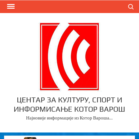
Skip
Search
to
content
ЦЕНТАР ЗА КУЛТУРУ, СПОРТ И
ИНФОРМИСАЊЕ КОТОР ВАРОШ
Најновије информације из Котор Вароша…