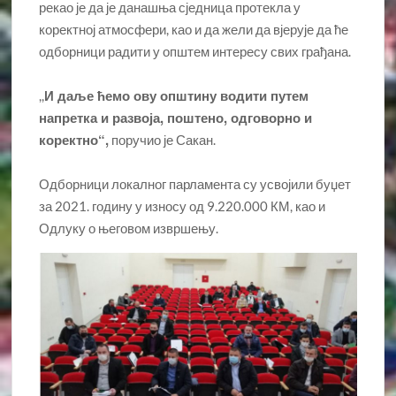
рекао је да је данашња сједница протекла у
коректној атмосфери, као и да жели да вјерује да ће
одборници радити у општем интересу свих грађана.
И даље ћемо ову општину водити путем
,,
напретка и развоја, поштено, одговорно и
коректно“,
поручио је Сакан.
Одборници локалног парламента су усвојили буџет
за 2021. годину у износу од 9.220.000 КМ, као и
Одлуку о његовом извршењу.