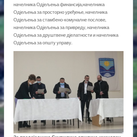
начелника Одјељења финансија,начелника
Одјељења за просторно уређење, начелника
Одјељења за стамбено-комуналне послове,
начелника Одјељења за привреду, начелника
Одјељења за друштвене дјелатности и начелника
Одјељења за општу управу.