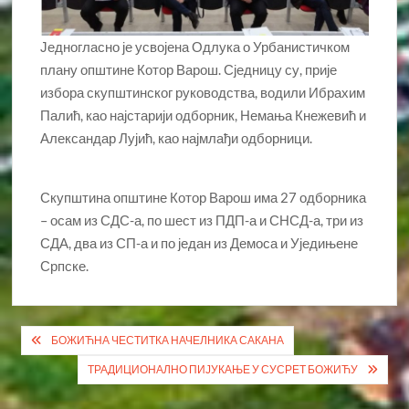
Једногласно је усвојена Одлука о Урбанистичком
плану општине Котор Варош. Сједницу су, прије
избора скупштинског руководства, водили Ибрахим
Палић, као најстарији одборник, Немања Кнежевић и
Александар Лујић, као најмлађи одборници.
Скупштина општине Котор Варош има 27 одборника
– осам из СДС-а, по шест из ПДП-а и СНСД-а, три из
СДА, два из СП-а и по један из Демоса и Уједињене
Српске.
Кретање
БОЖИЋНА ЧЕСТИТКА НАЧЕЛНИКА САКАНА
чланка
ТРАДИЦИОНАЛНО ПИЈУКАЊЕ У СУСРЕТ БОЖИЋУ