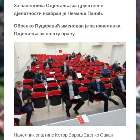
За начелника Одјељења за друштвене
дјелатности изабран је Немања Панић.
Обренко Пуцаревић именован је за начелника
Одјељења за општу праву.
Начелник општине Котор Варош Зденко Сакан