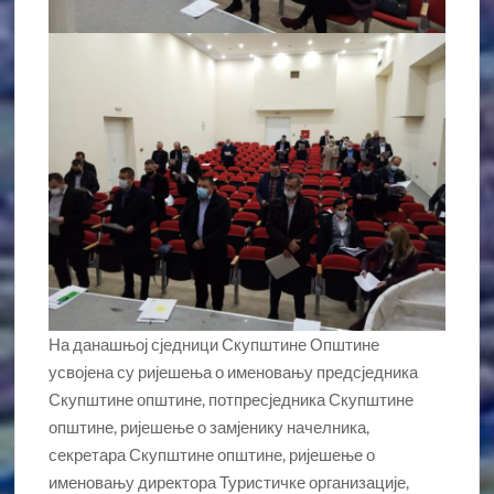
На данашњој сједници Скупштине Општине
усвојена су ријешења о именовању предсједника
Скупштине општине, потпресједника Скупштине
општине, ријешење о замјенику начелника,
секретара Скупштине општине, ријешење о
именовању директора Туристичке организације,