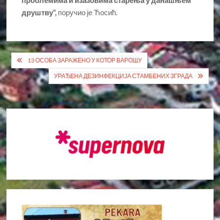
проблемима и изазовима старења у данашњем
друштву“,
поручио је Ћосић.
Кретање
13 ОСОБА ЗАРАЖЕНО У КОТОР ВАРОШУ
чланка
УРАЂЕНА ДЕЗИНФЕКЦИЈА СТАМБЕНИХ ЗГРАДА