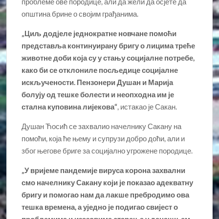
проблеме ове породице, али да жели да осјете да
општина брине о својим грађанима.
„Циљ додјеле једнократне новчане помоћи
представља континуирану бригу о лицима треће
животне доби која су у стању социјалне потребе,
како би се отклониле посљедице социјалне
искључености. Пензонери Душан и Марија
болују од тешке болести и неопходна им је
стална куповина лијекова“
, истакао је Сакан.
Душан Ћосић се захвалио начелнику Сакану на
помоћи, која ће њему и супрузи добро доћи, али и
због његове бриге за социјално угрожене породице.
„У вријеме пандемије вируса корона захвални
смо начелнику Сакану који је показао адекватну
бригу и помогао нам да лакше пребродимо ова
тешка времена, а уједно је подигао свијест о