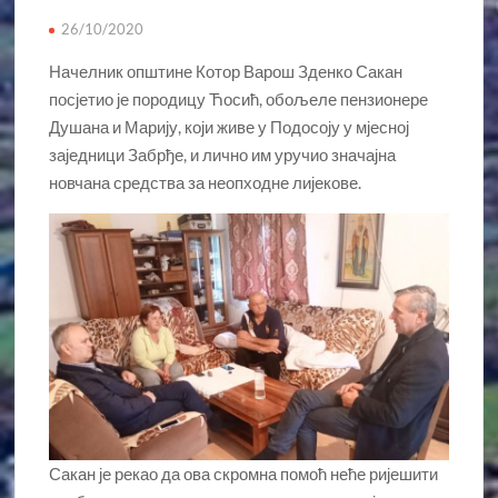
26/10/2020
Начелник општине Котор Варош Зденко Сакан
посјетио је породицу Ћосић, обољеле пензионере
Душана и Марију, који живе у Подосоју у мјесној
заједници Забрђе, и лично им уручио значајна
новчана средства за неопходне лијекове.
Сакан је рекао да ова скромна помоћ неће ријешити