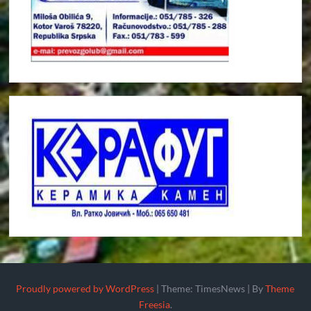
Proudly powered by WordPress
|
Theme: TimesNews
|
By
Theme
Freesia
.