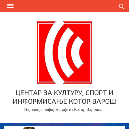
Skip
Search
to
content
ЦЕНТАР ЗА КУЛТУРУ, СПОРТ И
ИНФОРМИСАЊЕ КОТОР ВАРОШ
Најновије информације из Котор Вароша…