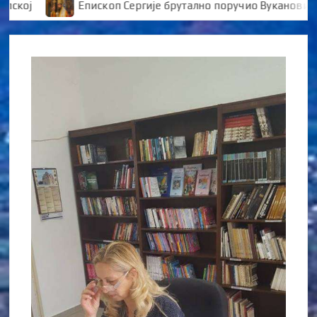
ј
Епископ Сергије брутално поручио Вукановићу “У 