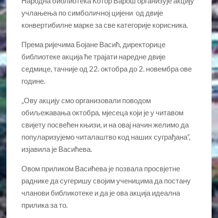
Народна библиотека Котор Варош организује акцију
учлањења по симболичној цијени од двије
конвертибилне марке за све категорије корисника.
Према ријечима Бојане Васић, директорице
библиотеке акција ће трајати наредне двије
седмице, тачније од 22. октобра до 2. новембра ове
године.
„Ову акцију смо организовали поводом
обиљежавања октобра, мјесеца који је у читавом
свијету посвећен књизи, и на овај начин желимо да
популаризујемо читалаштво код наших суграђана“,
изјавила је Васићева.
Овом приликом Васићева је позвала просвјетне
раднике да сугеришу својим ученицима да постану
чланови библикотеке и да је ова акција идеална
прилика за то.