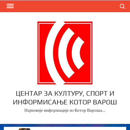
Skip
Search
to
content
ЦЕНТАР ЗА КУЛТУРУ, СПОРТ И
ИНФОРМИСАЊЕ КОТОР ВАРОШ
Најновије информације из Котор Вароша…