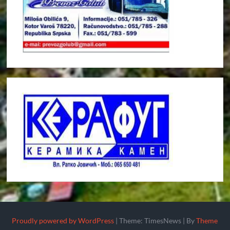
Proudly powered by WordPress
|
Theme: TimesNews
|
By
Theme