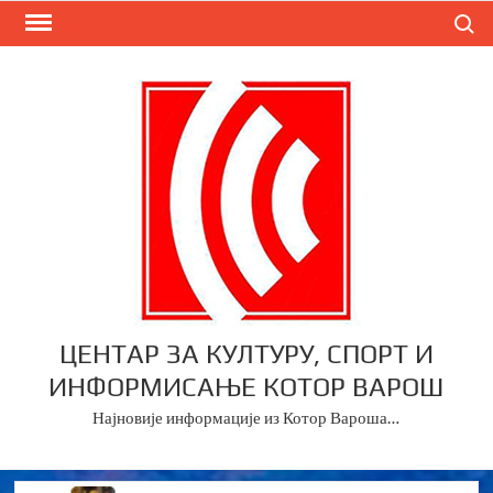
Skip
Search
to
content
ЦЕНТАР ЗА КУЛТУРУ, СПОРТ И
ИНФОРМИСАЊЕ КОТОР ВАРОШ
Најновије информације из Котор Вароша…