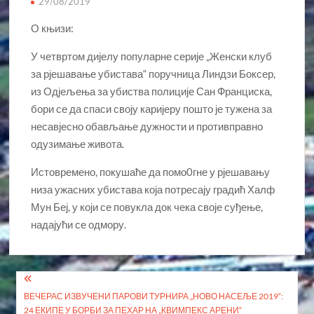
29/08/2019
О књизи:
У четвртом дијелу популарне серије „Женски клуб
за рјешавање убистава“ поручница Линдзи Боксер,
из Одјељења за убиства полиције Сан Франциска,
бори се да спаси своју каријеру пошто је тужена за
несавјесно обављање дужности и противправно
одузимање живота.
Истовремено, покушаће да помо0гне у рјешавању
низа ужасних убистава која потресају градић Халф
Мун Беј, у који се повукла док чека своје суђење,
надајући се одмору.
Кретање
ВЕЧЕРАС ИЗВУЧЕНИ ПАРОВИ ТУРНИРА „НОВО НАСЕЉЕ 2019“:
чланка
24 ЕКИПЕ У БОРБИ ЗА ПЕХАР НА „КВИМПЕКС АРЕНИ“