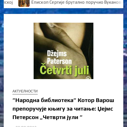
ој
Епископ Сергије брутално поручио Вукановићу “
АКТУЕЛНОСТИ
“Народна библиотека“ Котор Варош
препоручује књигу за читање: Џејмс
Петерсон „Четврти јули “