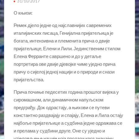
31/10/2017
О књизи:
Ремек дјело једне од најславнијих савремених
италијанских писаца, Генијална пријатељица је
богата, интензивна и племенита прича о двије
пријатељице, Елени и Лили. Јединственим стилом
Елена Ферранте савршено и до у детаље
портретира ове двије дјевојке чиме уједно прича
причу о сијелој једној нацији и о природи и снази
пријатељства.
Прича почиње педесетих година прошлог вијека у
сиромашном, али динамичном напуљском
предграђу. Док одрастају, а њихови се путеви
константно раздвајају и спајају, Елена и Лила остају
најбоље пријатељице а судбина једне одражава се
и прелама у судбини друге. Оне су уједно и
утјеловљење нације која пролази кроз значајну