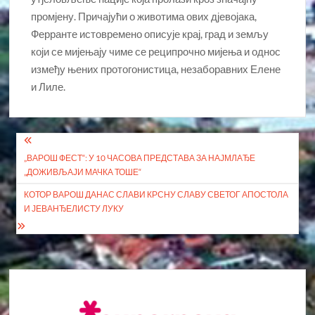
промјену. Причајући о животима ових дјевојака,
Ферранте истовремено описује крај, град и земљу
који се мијењају чиме се реципрочно мијења и однос
између њених протогонистица, незаборавних Елене
и Лиле.
Кретање
„ВАРОШ ФЕСТ“: У 10 ЧАСОВА ПРЕДСТАВА ЗА НАЈМЛАЂЕ
чланка
„ДОЖИВЉАЈИ МАЧКА ТОШЕ“
КОТОР ВАРОШ ДАНАС СЛАВИ КРСНУ СЛАВУ СВЕТОГ АПОСТОЛА
И ЈЕВАНЂЕЛИСТУ ЛУКУ