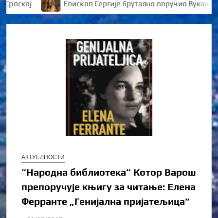
ској
Епископ Сергије брутално поручио Вукановићу
АКТУЕЛНОСТИ
“Народна библиотека“ Котор Варош
препоручује књигу за читање: Елена
Ферранте „Генијална пријатељица“