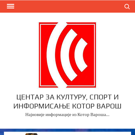
Skip
Search
to
content
ЦЕНТАР ЗА КУЛТУРУ, СПОРТ И
ИНФОРМИСАЊЕ КОТОР ВАРОШ
Најновије информације из Котор Вароша…