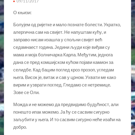
09/11/2017
О књизи:
Болујем од ријетке и мало познате болести. Укратко,
алергична сам на свијет. Не напуштам кућу, и
заправо нисам изашла у спољни свијет већ
седамнаест година. Једини људи које виђам су
мама и моја болничарка Карла. Међутим, једнога
дана се пред комшијском кућом појави камион за
селидбе. Кад бацим поглед кроз прозоп, угледам
њега. Висок је, витак и сав у црном. Ухвати ме како
вирим и узврати поглед. Гледамо се нетремице.
Зове се Оли.
Можда и не можемо да предвидимо будућност, али
понешто ипак можемо. Ја ћу се сасвим сигурно
заљубити у њега. И то сасвим сигурно неће изаћи на
добро.