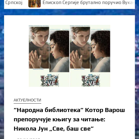
рпској
Епископ Сергије брутално поручио Вуканови
АКТУЕЛНОСТИ
“Народна библиотека“ Котор Варош
препоручује књигу за читање:
Никола Јун „Све, баш све“