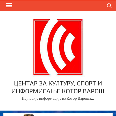
Skip
Search
to
content
ЦЕНТАР ЗА КУЛТУРУ, СПОРТ И
ИНФОРМИСАЊЕ КОТОР ВАРОШ
Најновије информације из Котор Вароша…