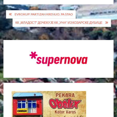
Кретање
EVROKUP: PARTIZAN KRENUO, PA STAO
чланка
КК „МЛАДОСТ“ ДОЧЕКУЈЕ КК „УНА“ ИЗ КОЗАРСКЕ ДУБИЦЕ