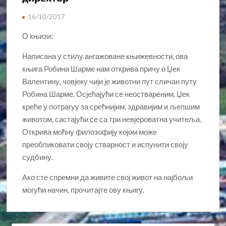
16/10/2017
О књизи:
Написана у стилу ангажоване књижевности, ова
књига Робина Шарме нам открива причу о Џек
Валентину, човјеку чији је животни пут сличан путу
Робина Шарме. Осјећајући се неоствареним, Џек
креће у потрагуу за срећнијим, здравијим и љепшим
животом, састајући се са три невјероватна учитеља.
Открива моћну филозофију којом може
преобликовати своју стварност и испунити своју
судбину.
Ако сте спремни да живите свој живот на најбољи
могући начин, прочитајте ову књигу.