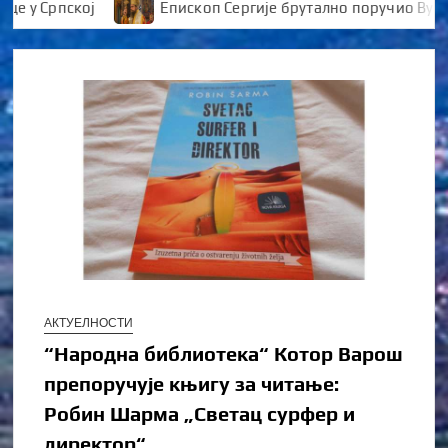
 Српској
Епископ Сергије брутално поручио Вуканов
АКТУЕЛНОСТИ
“Народна библиотека“ Котор Варош
препоручује књигу за читање:
Робин Шарма „Светац сурфер и
директор“