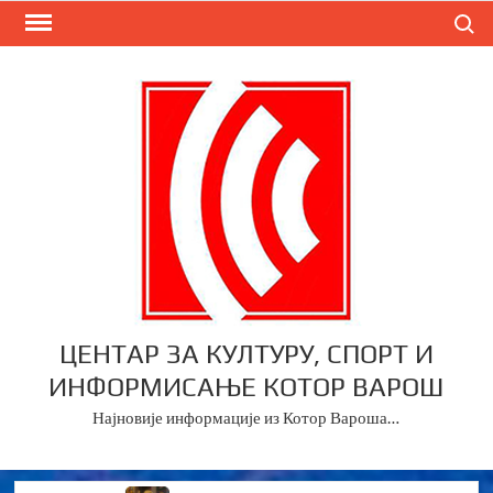
Skip
Search
to
content
ЦЕНТАР ЗА КУЛТУРУ, СПОРТ И
ИНФОРМИСАЊЕ КОТОР ВАРОШ
Најновије информације из Котор Вароша…