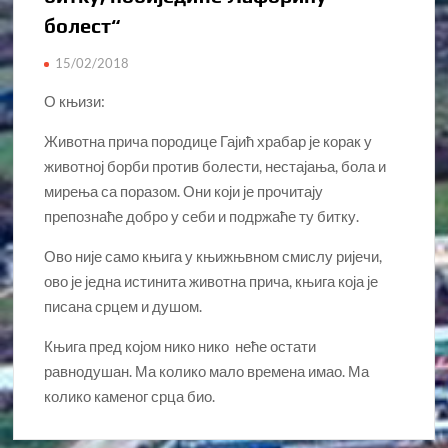
болест“
15/02/2018
О књизи:
Животна прича породице Гајић храбар је корак у
животној борби против болести, нестајања, бола и
мирења са поразом. Они који је прочитају
препознаће добро у себи и подржаће ту битку.
Ово није само књига у књижњвном смислу ријечи,
ово је једна истинита животна прича, књига која је
писана срцем и душом.
Књига пред којом нико нико неће остати
равнодушан. Ма колико мало времена имао. Ма
колико каменог срца био.