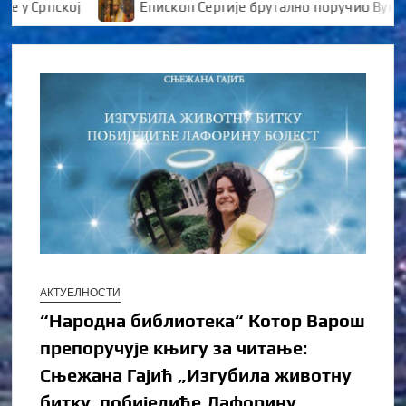
Српској
Епископ Сергије брутално поручио Вуканов
АКТУЕЛНОСТИ
“Народна библиотека“ Котор Варош
препоручује књигу за читање:
Сњежана Гајић „Изгубила животну
битку, побиједиће Лафорину