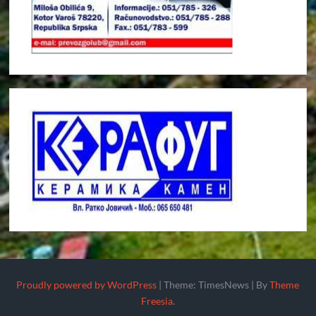
Proudly powered by WordPress
|
Theme: TimesNews
|
By
Theme
Freesia
.