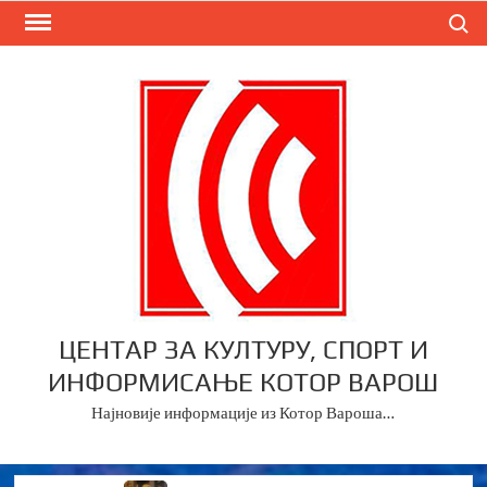
Skip
Search
to
content
ЦЕНТАР ЗА КУЛТУРУ, СПОРТ И
ИНФОРМИСАЊЕ КОТОР ВАРОШ
Најновије информације из Котор Вароша…