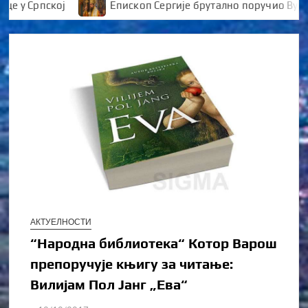
 Српској
Епископ Сергије брутално поручио Вукано
АКТУЕЛНОСТИ
“Народна библиотека“ Котор Варош
препоручује књигу за читање:
Вилијам Пол Јанг „Ева“