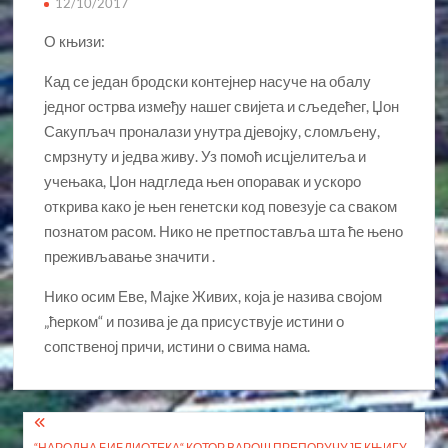
12/10/2017
О књизи:
Кад се један бродски контејнер насуче на обалу
једног острва између нашег свијета и сљедећег, Џон
Сакупљач проналази унутра дјевојку, сломљену,
смрзнуту и једва живу. Уз помоћ исцјелитеља и
учењака, Џон надгледа њен опоравак и ускоро
открива како је њен генетски код повезује са сваком
познатом расом. Нико не претпоставља шта ће њено
преживљавање значити .
Нико осим Еве, Мајке Живих, која је назива својом
„ћерком“ и позива је да присуствује истини о
сопственој причи, истини о свима нама.
Кретање
“НАРОДНА БИБЛИОТЕКА“ КОТОР ВАРОШ ПРЕПОРУЧУЈЕ КЊИГУ