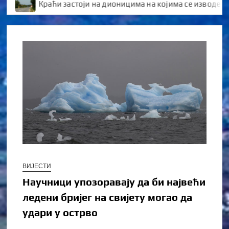
Краћи застоји на дионицима на којима се изводе радов
ВИЈЕСТИ
Научници упозоравају да би највећи
ледени бријег на свијету могао да
удари у острво