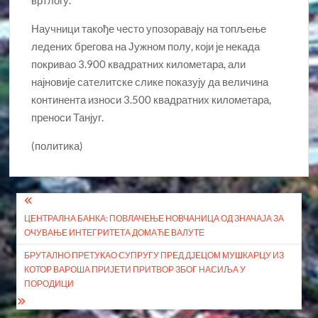
вртлогу.
Научници такође често упозоравају на топљење
ледених брегова на Јужном полу, који је некада
покривао 3.900 квадратних километара, али
најновије сателитске слике показују да величина
континента износи 3.500 квадратних километара,
преноси Танјуг.
(политика)
Кретање
ЦЕНТРАЛНА БАНКА: ПОВЛАЧЕЊЕ НОВЧАНИЦА ОД ЗНАЧАЈА ЗА
чланка
ОЧУВАЊЕ ИНТЕГРИТЕТА ДОМАЋЕ ВАЛУТЕ
БРУТАЛНО ПРЕТУКАО СУПРУГУ ПРЕД ДЈЕЦОМ МУШКАРЦУ ИЗ
КОТОР ВАРОША ПРИЈЕТИ ПРИТВОР ЗБОГ НАСИЉА У
ПОРОДИЦИ