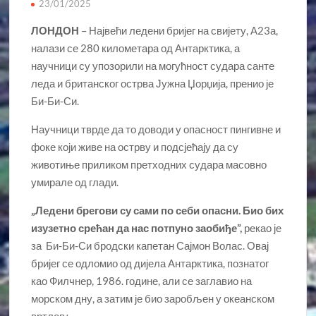
23/01/2025
ЛОНДОН
– Највећи ледени бријег на свијету, А23а,
налази се 280 километара од Антарктика, а
научници су упозорили на могућност судара санте
леда и британског острва Јужна Џорџија, пренио је
Би-Би-Си.
Научници тврде да то доводи у опасност пингивне и
фоке који живе на острву и подсјећају да су
животиње приликом претходних судара масовно
умирале од глади.
„Ледени брегови су сами по себи опасни. Био бих
изузетно срећан да нас потпуно заобиђе”,
рекао је
за Би-Би-Си бродски капетан Сајмон Волас. Овај
бријег се одломио од дијела Антарктика, познатог
као Филчнер, 1986. године, али се заглавио на
морском дну, а затим је био заробљен у океанском