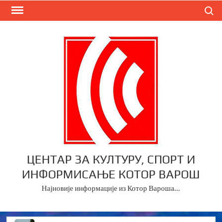
Skip
Search
to
content
ЦЕНТАР ЗА КУЛТУРУ, СПОРТ И
ИНФОРМИСАЊЕ КОТОР ВАРОШ
Најновије информације из Котор Вароша…