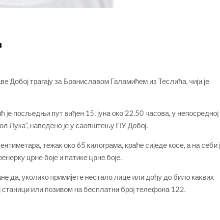
а
 Добој трагају за Браниславом Галамићем из Теслића, чији је
је посљедњи пут виђен 15. јуна око 22.50 часова, у непосредној
л Лука“, наведено је у саопштењу ПУ Добој.
ентиметара, тежак око 65 килограма, краће сиједе косе, а на себи 
ренерку црне боје и патике црне боје.
ане да, уколико примијете нестало лице или дођу до било каквих
ој станици или позивом на бесплатни број телефона 122.