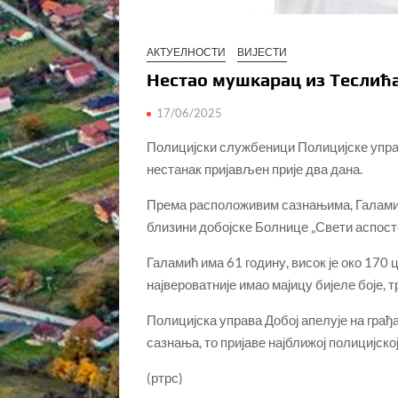
АКТУЕЛНОСТИ
ВИЈЕСТИ
Нестао мушкарац из Теслић
17/06/2025
Полицијски службеници Полицијске управе
нестанак пријављен прије два дана.
Према расположивим сазнањима, Галамић 
близини добојске Болнице „Свети аспосто
Галамић има 61 годину, висок је око 170 ц
највероватније имао мајицу бијеле боје, т
Полицијска управа Добој апелује на грађ
сазнања, то пријаве најближој полицијск
(ртрс)