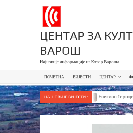
Skip
to
content
ЦЕНТАР ЗА КУЛ
ВАРОШ
Најновије информације из Котор Вароша…
ПОЧЕТНА
ВИЈЕСТИ
ЦЕНТАР
Ф
ици за све основце у Српској
Епископ Сергије брут
НАЈНОВИЈЕ ВИЈЕСТИ :